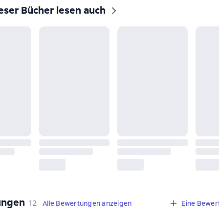
eser Bücher lesen auch
ungen
,
12 Bewertungen
12
Alle Bewertungen anzeigen
Eine Bewer