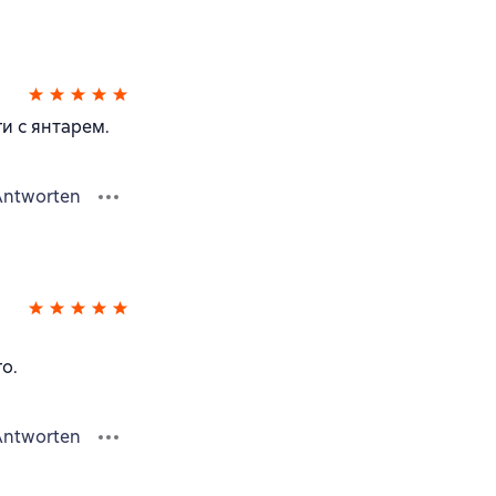
и с янтарем.
Antworten
о.
Antworten