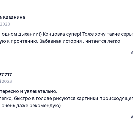
а Казанина
i 2023
 одном дыхании)) Концовка супер! Тоже хочу такие серьг
ю к прочтению. Забавная история , читается легко
7.717
i 2023
тересно и увлекательно.
легко, быстро в голове рисуются картинки происходящег
 очень даже рекомендую)