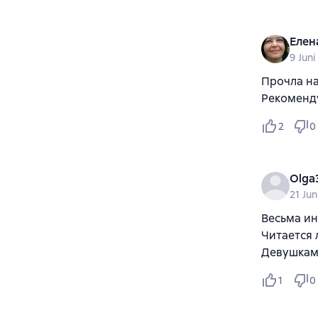
Елен
9 Jun
Прочла на
Рекоменду
2
0
Olga3
21 Jun
Весьма ин
Читается 
Девушкам
1
0