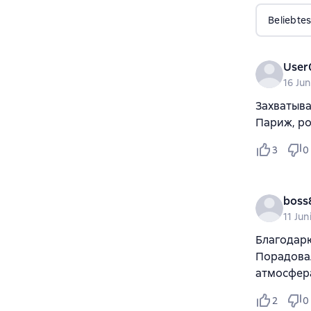
Beliebtes
User
16 Jun
Захватыва
Париж, ро
3
0
boss
11 Jun
Благодарю
Порадова
атмосфера
2
0