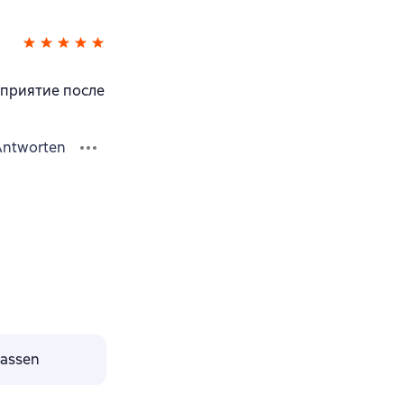
осприятие после
Antworten
lassen