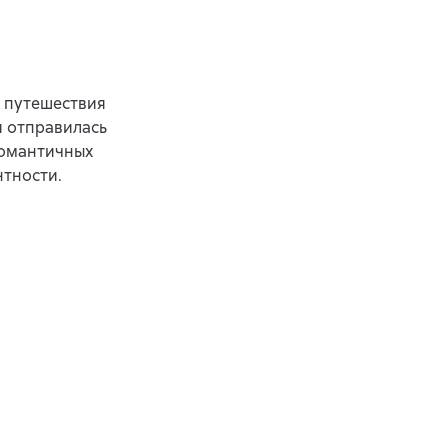
о путешествия
и отправилась
романтичных
тности.