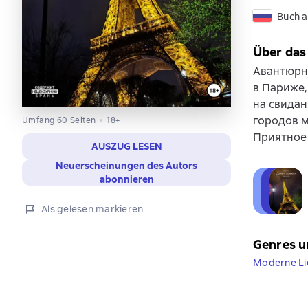
Buch a
Über das
Авантюрна
в Париже,
на свидан
городов 
Umfang 60 Seiten
18+
Приятное 
AUSZUG LESEN
Neuerscheinungen des Autors
abonnieren
Als gelesen markieren
Genres u
Moderne L