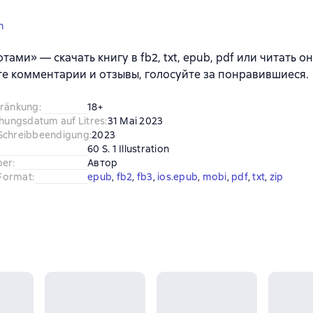
n
тами» — скачать книгу в fb2, txt, epub, pdf или читать о
е комментарии и отзывы, голосуйте за понравившиеся.
hränkung
:
18+
chungsdatum auf Litres
:
31 Mai 2023
Schreibbeendigung
:
2023
60 S. 1 Illustration
ber
:
Автор
Format
:
epub
, 
fb2
, 
fb3
, 
ios.epub
, 
mobi
, 
pdf
, 
txt
, 
zip