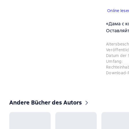
Online lese
«Дама с ко
Оставляйт
Altersbesc
Veröffentli
Datum der 
Umfang
:
Rechteinha
Download-
Andere Bücher des Autors