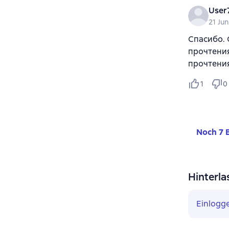
User
21 Jun
Спасибо. 
прочтения
прочтения
1
0
Noch 7 
Hinterla
Einlogg