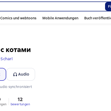
F
Comics und webtoons
Mobile Anwendungen
Buch veröffentl
с котами
 Scharl
t
Audio
rmat verfügbar
udio synchronisiert
9
12
ngen
bewertungen