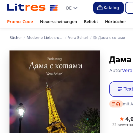
Katalog
DE
Promo-Code
Neuerscheinungen
Beliebt
Hörbücher
Bücher
Moderne Liebesromane
Vera Scharl
📚 
Дама с котами
Дама 
Autor
Vera
Tex
Text
, Audiofo
mit A
4,
22 bewertu