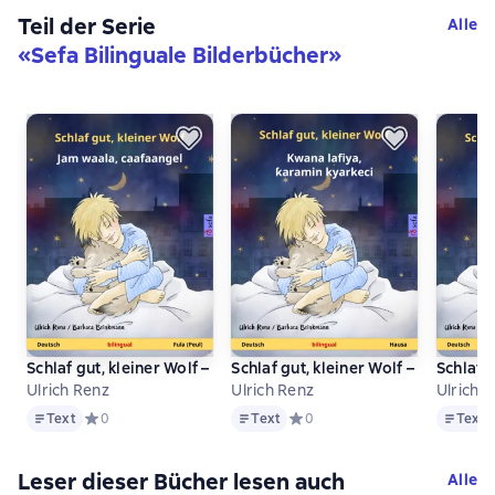
Teil der Serie
Alle
«
Sefa Bilinguale Bilderbücher
»
Schlaf gut, kleiner Wolf – Jam waala, caafaangel (Deutsch – Fula
Schlaf gut, kleiner Wolf – Kwana la
Schlaf g
Ulrich Renz
Ulrich Renz
Ulrich 
Text
Text
Text
Text
Средний рейтинг 0 на основе 0 оценок
0
Text
Средний рейтинг 0 на основе 
0
Text
Leser dieser Bücher lesen auch
Alle