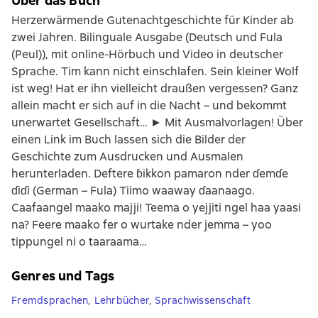
Über das Buch
Herzerwärmende Gutenachtgeschichte für Kinder ab
zwei Jahren. Bilinguale Ausgabe (Deutsch und Fula
(Peul)), mit online-Hörbuch und Video in deutscher
Sprache. Tim kann nicht einschlafen. Sein kleiner Wolf
ist weg! Hat er ihn vielleicht draußen vergessen? Ganz
allein macht er sich auf in die Nacht – und bekommt
unerwartet Gesellschaft… ► Mit Ausmalvorlagen! Über
einen Link im Buch lassen sich die Bilder der
Geschichte zum Ausdrucken und Ausmalen
herunterladen. Deftere ɓikkon pamaron nder ɗemɗe
ɗiɗi (German – Fula) Tiimo waaway ɗaanaago.
Caafaangel maako majji! Teema o yejjiti ngel haa yaasi
na? Feere maako fer o wurtake nder jemma – yoo
tippungel ni o taaraama…
Genres und Tags
Fremdsprachen
,
Lehrbücher
,
Sprachwissenschaft