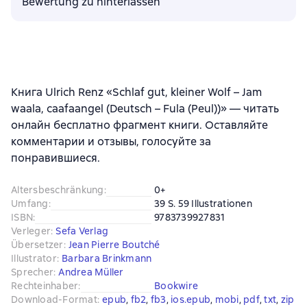
Bewertung zu hinterlassen
Книга Ulrich Renz «Schlaf gut, kleiner Wolf – Jam
waala, caafaangel (Deutsch – Fula (Peul))» — читать
онлайн бесплатно фрагмент книги. Оставляйте
комментарии и отзывы, голосуйте за
понравившиеся.
Altersbeschränkung
:
0+
Umfang
:
39 S. 59 Illustrationen
ISBN
:
9783739927831
Verleger
:
Sefa Verlag
Übersetzer
:
Jean Pierre Boutché
Illustrator
:
Barbara Brinkmann
Sprecher
:
Andrea Müller
Rechteinhaber
:
Bookwire
Download-Format
:
epub
, 
fb2
, 
fb3
, 
ios.epub
, 
mobi
, 
pdf
, 
txt
, 
zip