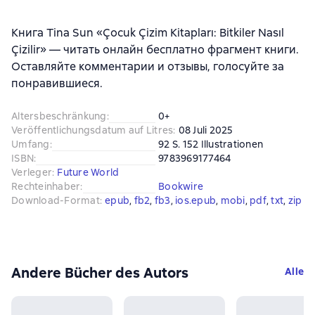
Книга Tina Sun «Çocuk Çizim Kitapları: Bitkiler Nasıl
Çizilir» — читать онлайн бесплатно фрагмент книги.
Оставляйте комментарии и отзывы, голосуйте за
понравившиеся.
Altersbeschränkung
:
0+
Veröffentlichungsdatum auf Litres
:
08 Juli 2025
Umfang
:
92 S. 152 Illustrationen
ISBN
:
9783969177464
Verleger
:
Future World
Rechteinhaber
:
Bookwire
Download-Format
:
epub
, 
fb2
, 
fb3
, 
ios.epub
, 
mobi
, 
pdf
, 
txt
, 
zip
Andere Bücher des Autors
Alle