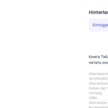
Hinterla
Einlogg
Книга Тэй
читать он
Altersbesc
Veröffentli
Übersetzu
Datum der 
Umfang
:
ISBN
:
Übersetzer
:
Rechteinha