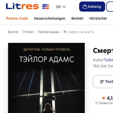
Katalog
DE
Promo-Code
Neuerscheinungen
Beliebt
Hörbücher
Bücher
Thriller
Тэйлор Адамс
📚 
Смерть на мосту
Смерт
Autor
Тэй
Teil der S
Tex
4,1
17 bewertu