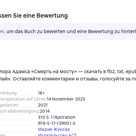
ssen Sie eine Bewertung
en
, um das Buch zu bewerten und eine Bewertung zu hinter
лора Адамса «Смерть на мосту» — скачать в fb2, txt, epub
лайн. Оставляйте комментарии и отзывы, голосуйте за 
hränkung
:
16+
chungsdatum auf Litres
:
14 November 2023
ngsdatum
:
2021
Schreibbeendigung
:
2014
310 S. 1 Illustration
978-5-17-139001-3
Мария Жукова
ber
:
Издательство АСТ