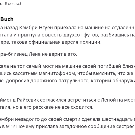
uf Russisch
 Buch
а назад Кэмбри Нгуен приехала на машине на отдаленн
тана и прыгнула с высоты двухсот футов, разбившись н
ере, такова официальная версия полиции.
тра-близнец Лена не верит в это.
ала на тот самый мост на машине своей погибшей близ
ись кассетным магнитофоном, чтобы выяснить, что же
е, допросив дорожного патрульного, который обнаружи
ймонд Райсевик согласился встретиться с Леной на мес
вия, но в его рассказе не все сходится.
мбри незадолго до своей смерти сделала шестнадцать
 в 911? Почему прислала загадочное сообщение сестре?