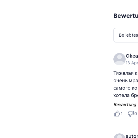
Bewert
Beliebtes
Okea
13 Apr
Тяжелая к
очень мра
самого ко
хотела бр
Bewertung v
1
0
auto