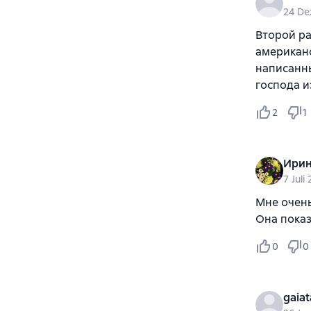
24 De
Второй ра
американс
написанны
господа и
2
1
Ирин
7 Juli
Мне очень
Она показ
0
0
gaia