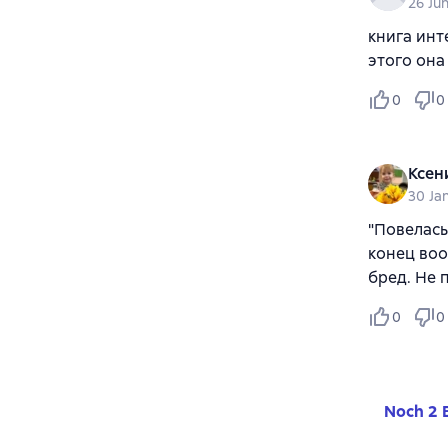
26 Ju
книга инт
этого она
0
0
Ксен
30 Ja
"Повелась
конец воо
бред. Не 
0
0
Noch 2 