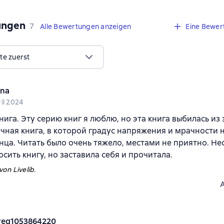
ungen
,
7 Bewertungen
7
Alle Bewertungen anzeigen
Eine Bewer
te zuerst
na
il 2024
нига. Эту серию книг я люблю, но эта книга выбилась из 
чная книга, в которой градус напряжения и мрачности н
нца. Читать было очень тяжело, местами не приятно. Не
осить книгу, но заставила себя и прочитала.
on Livelib.
reg1053864220