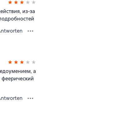
ействия, из-за
 подробностей
Antworten
 недоумением, а
о феерический
Antworten