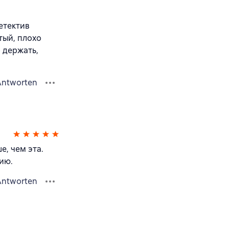
етектив
тый, плохо
 держать,
Antworten
, чем эта.
ию.
Antworten