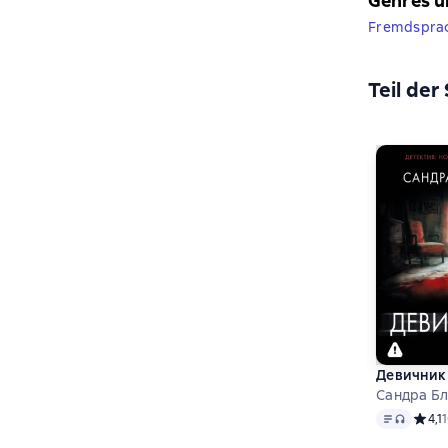
Genres u
Fremdsprach
Teil der
Девичник
Сандра Б
Text
, Audio
Средн
4,1