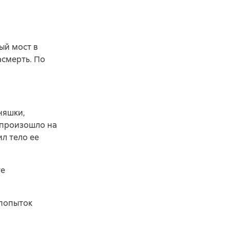
ый мост в
асмерть. По
няшки,
 произошло на
л тело ее
те
 попыток