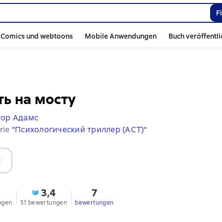
F
Comics und webtoons
Mobile Anwendungen
Buch veröffentl
ь на мосту
лор Адамс
erie
"Психологический триллер (АСТ)"
t
3,4
7
ngen
51 bewertungen
bewertungen