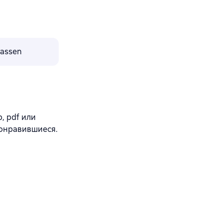
lassen
, pdf или
понравившиеся.