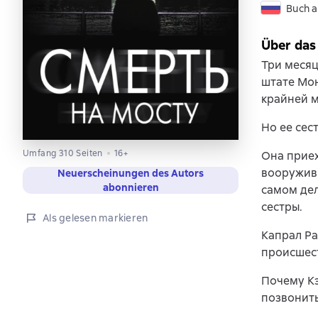
Buch a
Über das
Три месяц
штате Мон
крайней м
Но ее сес
Umfang 310 Seiten
16+
Она приех
вооруживш
Neuerscheinungen des Autors
abonnieren
самом дел
сестры.
Als gelesen markieren
Капрал Ра
происшест
Почему Кэ
позвонить