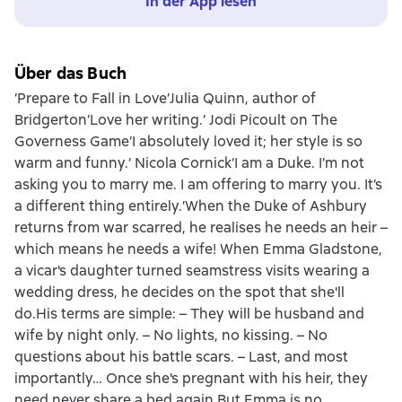
In der App lesen
Über das Buch
‘Prepare to Fall in Love’Julia Quinn, author of
Bridgerton‘Love her writing.’ Jodi Picoult on The
Governess Game‘I absolutely loved it; her style is so
warm and funny.’ Nicola Cornick‘I am a Duke. I’m not
asking you to marry me. I am offering to marry you. It’s
a different thing entirely.’When the Duke of Ashbury
returns from war scarred, he realises he needs an heir –
which means he needs a wife! When Emma Gladstone,
a vicar's daughter turned seamstress visits wearing a
wedding dress, he decides on the spot that she'll
do.His terms are simple: – They will be husband and
wife by night only. – No lights, no kissing. – No
questions about his battle scars. – Last, and most
importantly… Once she's pregnant with his heir, they
need never share a bed again.But Emma is no