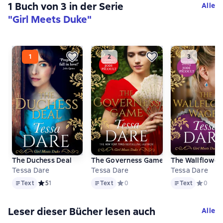
1 Buch von 3 in der Serie
Alle
"Girl Meets Duke"
The Duchess Deal
The Governess Game
The Wallflower
Tessa Dare
Tessa Dare
Tessa Dare
Text
Text
Text
Text
Средний рейтинг 5 на основе 1 оценок
5
1
Text
Средний рейтинг 0 на основе 0 оце
0
Text
Средний 
0
Leser dieser Bücher lesen auch
Alle