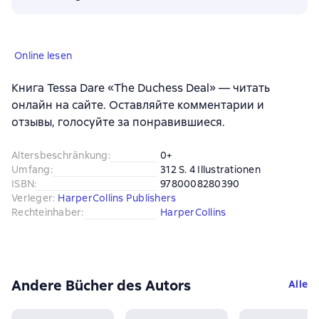
Online lesen
Книга Tessa Dare «The Duchess Deal» — читать
онлайн на сайте. Оставляйте комментарии и
отзывы, голосуйте за понравившиеся.
Altersbeschränkung
:
0+
Umfang
:
312 S. 4 Illustrationen
ISBN
:
9780008280390
Verleger
:
HarperCollins Publishers
Rechteinhaber
:
HarperCollins
Andere Bücher des Autors
Alle