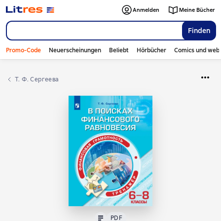
Anmelden
Meine Bücher
Finden
Promo-Code
Neuerscheinungen
Beliebt
Hörbücher
Comics und web
Т. Ф. Сергеева
Text
PDF
PDF