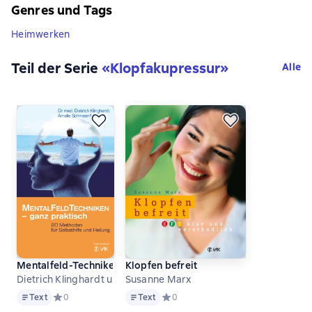
Genres und Tags
Heimwerken
Teil der Serie
«
Klopfakupressur
»
Alle
Mentalfeld-Techniken - ganz praktisch
Klopfen befreit
Dietrich Klinghardt u.a.
Susanne Marx
Text
Text
Text
Средний рейтинг 0 на основе 0 оценок
0
Text
Средний рейтинг 0 на основе 0 оце
0