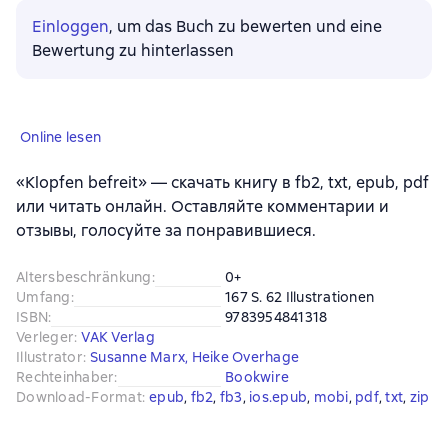
Einloggen
, um das Buch zu bewerten und eine
Bewertung zu hinterlassen
Online lesen
«Klopfen befreit» — скачать книгу в fb2, txt, epub, pdf
или читать онлайн. Оставляйте комментарии и
отзывы, голосуйте за понравившиеся.
Altersbeschränkung
:
0+
Umfang
:
167 S. 62 Illustrationen
ISBN
:
9783954841318
Verleger
:
VAK Verlag
Illustrator
:
Susanne Marx
,
Heike Overhage
Rechteinhaber
:
Bookwire
Download-Format
:
epub
, 
fb2
, 
fb3
, 
ios.epub
, 
mobi
, 
pdf
, 
txt
, 
zip