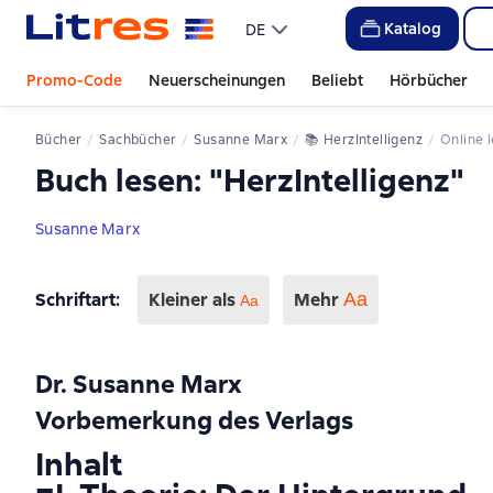
Katalog
DE
Promo-Code
Neuerscheinungen
Beliebt
Hörbücher
Bücher
Sachbücher
Susanne Marx
📚 
HerzIntelligenz
Online
Buch lesen: "HerzIntelligenz"
Susanne Marx
Schriftart
:
Kleiner als
Mehr
Аа
Aa
Dr. Susanne Marx
Vorbemerkung des Verlags
Inhalt