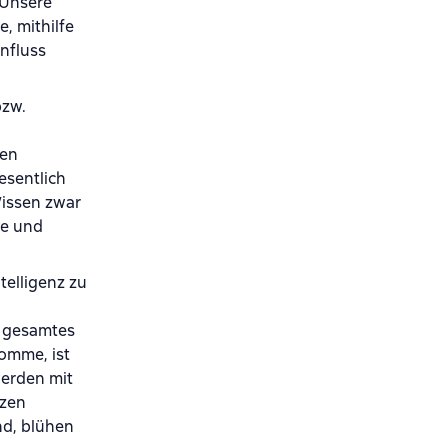
 Unsere
, mithilfe
nfluss
bzw.
hen
esentlich
Wissen zwar
ve und
telligenz zu
r gesamtes
komme, ist
werden mit
rzen
nd, blühen