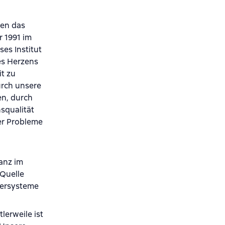
nen das
r 1991 im
eses Institut
es Herzens
t zu
urch unsere
en, durch
squalität
ler Probleme
ganz im
 Quelle
rpersysteme
lerweile ist