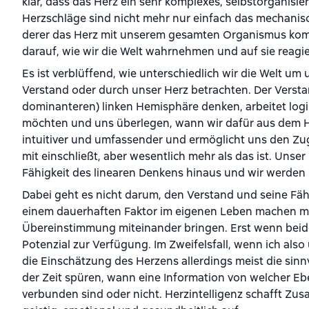
klar, dass das Herz ein sehr komplexes, selbstorganisie
Herzschläge sind nicht mehr nur einfach das mechanisch
derer das Herz mit unserem gesamten Organismus kommu
darauf, wie wir die Welt wahrnehmen und auf sie reagi
Es ist verblüffend, wie unterschiedlich wir die Welt u
Verstand oder durch unser Herz betrachten. Der Verst
dominanteren) linken Hemisphäre denken, arbeitet logis
möchten und uns überlegen, wann wir dafür aus dem H
intuitiver und umfassender und ermöglicht uns den Zu
mit einschließt, aber wesentlich mehr als das ist. Uns
Fähigkeit des linearen Denkens hinaus und wir werden kla
Dabei geht es nicht darum, den Verstand und seine Fäh
einem dauerhaften Faktor im eigenen Leben machen möc
Übereinstimmung miteinander bringen. Erst wenn beid
Potenzial zur Verfügung. Im Zweifelsfall, wenn ich al
die Einschätzung des Herzens allerdings meist die sinnv
der Zeit spüren, wann eine Information von welcher 
verbunden sind oder nicht. Herzintelligenz schafft Z