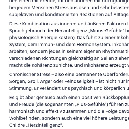
den einen mit Freude, für den anderen mit hochgradigem
bei jedem Menschen Stress auslösen und sehr belastend
subjektiven und konditionierten Reaktionen auf Alltags
Diese Kombination aus inneren und äußeren Faktoren l
Sprachgebrauch der Herzintelligenz „Minus-Gefühle“ he
physiologisch Energie kosten). Das führt zu einer Ink
System, dem Immun- und dem Hormonsystem. Inkohären
arbeiten, sondern jedes in seinem eigenen Rhythmus ti
verschiedenen Richtungen gleichzeitig an Seilen ziehe
macht die Kohärenz zunichte, und Inkohärenz erzeugt w
Chronischer Stress – also eine permanente Überforder
Sorgen, Groll, Ärger oder Feindseligkeit – ist nicht 
Stimmung. Er verändert uns psychisch und körperlich 
Es gibt aber genauso auch einen positiven Rückkopplu
und Freude (die sogenannten „Plus-Gefühle“) führen z
harmonisch und effektiv zusammen und die Folge davon
Wohlbefinden, sondern auch eine viel höhere Leistung
Childre „Herzintelligenz“.