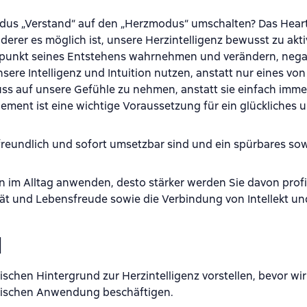
odus „Verstand“ auf den „Herzmodus“ umschalten? Das Hea
 derer es möglich ist, unsere Herzintelligenz bewusst zu akt
itpunkt seines Entstehens wahrnehmen und verändern, nega
ere Intelligenz und Intuition nutzen, anstatt nur eines vo
luss auf unsere Gefühle zu nehmen, anstatt sie einfach imme
nt ist eine wichtige Voraussetzung für ein glückliches un
rfreundlich und sofort umsetzbar sind und ein spürbares so
en im Alltag anwenden, desto stärker werden Sie davon profi
ität und Lebensfreude sowie die Verbindung von Intellekt und
d
ischen Hintergrund zur Herzintelligenz vorstellen, bevor wi
aktischen Anwendung beschäftigen.