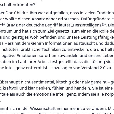
mschalten könnten?
er Doc Childre. Ihm war aufgefallen, dass in vielen Traditio
nd er wollte diesen Ansatz näher erforschen. Dafür gründete e
h
®
“ (IHM); der deutsche Begriff lautet „HerzIntelligenz
®
“. Di
trum und hat sich zum Ziel gesetzt, zum einen die Rolle d
es und geistiges Wohlbefinden und unsere Leistungsfähigkei
s Herz mit dem Gehirn Informationen austauscht und dad
nstitutes, praktische Techniken zu entwickeln, die uns helf
d negative Emotionen sofort umzuwandeln und unsere Leben
aben im Lauf ihrer Arbeit festgestellt, dass die Lösung vie
 Intelligenz entfernt ist – sozusagen von Verstand 2.0 zu
i überhaupt nicht sentimental, kitschig oder naiv gemeint – 
, kraftvoll und klar denken, fühlen und handeln. Sie ist eine
ntale als auch die emotionale Intelligenz, indem sie alle Kö
.
nt sich in der Wissenschaft immer mehr zu verändern. Mitt