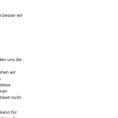
 besser wir
den uns die
ehen wir
s
 diese
inen
hkeit nicht
 kann für