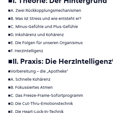
■I. Theorie: Der Hintergrund
■A. Zwei Rückkopplungsmechanismen
■B. Was ist Stress und wie entsteht er?
■C. Minus-Gefühle und Plus-Gefühle
■D. Inkohärenz und Kohärenz
■E. Die Folgen für unseren Organismus
■F. Herzintelligenz
■II. Praxis: Die HerzIntelligenz
■Vorbereitung – die „Apotheke“
■A. Schnelle Kohärenz
■B. Fokussiertes Atmen
■C. Das Freeze-Frame-Sofortprogramm
■D. Die Cut-Thru-Emotionstechnik
■E. Die Heart-Lock-In-Technik