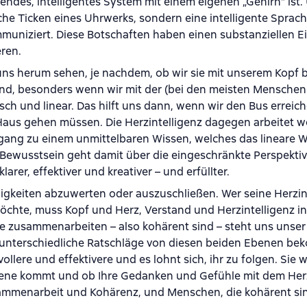
rendes, intelligentes System mit einem eigenen „Gehirn“ ist.
e Ticken eines Uhrwerks, sondern eine intelligente Sprache
niziert. Diese Botschaften haben einen substanziellen Ei
eren.
m uns herum sehen, je nachdem, ob wir sie mit unserem Kopf 
and, besonders wenn wir mit der (bei den meisten Menschen
ch und linear. Das hilft uns dann, wenn wir den Bus erreic
aus gehen müssen. Die Herzintelligenz dagegen arbeitet w
gang zu einem unmittelbaren Wissen, welches das lineare 
er Bewusstsein geht damit über die eingeschränkte Perspekti
rer, effektiver und kreativer – und erfüllter.
igkeiten abzuwerten oder auszuschließen. Wer seine Herzin
hte, muss Kopf und Herz, Verstand und Herzintelligenz in
e zusammenarbeiten – also kohärent sind – steht uns unse
so unterschiedliche Ratschläge von diesen beiden Ebenen be
ollere und effektivere und es lohnt sich, ihr zu folgen. Sie 
Ebene kommt und ob Ihre Gedanken und Gefühle mit dem He
usammenarbeit und Kohärenz, und Menschen, die kohärent si