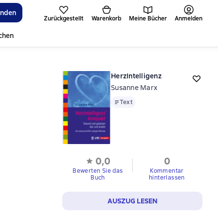
inden
Zurückgestellt
Warenkorb
Meine Bücher
Anmelden
ichen
HerzIntelligenz
Susanne Marx
Text
Text
0,0
0
Bewerten Sie das
Kommentar
Buch
hinterlassen
AUSZUG LESEN