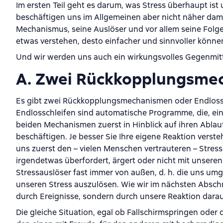
Im ersten Teil geht es darum, was Stress überhaupt ist 
beschäftigen uns im Allgemeinen aber nicht näher damit
Mechanismus, seine Auslöser und vor allem seine Folg
etwas verstehen, desto einfacher und sinnvoller könn
Und wir werden uns auch ein wirkungsvolles Gegenmitte
A. Zwei Rückkopplungsme
Es gibt zwei Rückkopplungsmechanismen oder Endlosschl
Endlosschleifen sind automatische Programme, die, einm
beiden Mechanismen zuerst in Hinblick auf ihren Abla
beschäftigen. Je besser Sie Ihre eigene Reaktion verste
uns zuerst den – vielen Menschen vertrauteren – Stre
irgendetwas überfordert, ärgert oder nicht mit unseren
Stressauslöser fast immer von außen, d. h. die uns 
unseren Stress auszulösen. Wie wir im nächsten Abschni
durch Ereignisse, sondern durch unsere Reaktion darau
Die gleiche Situation, egal ob Fallschirmspringen ode