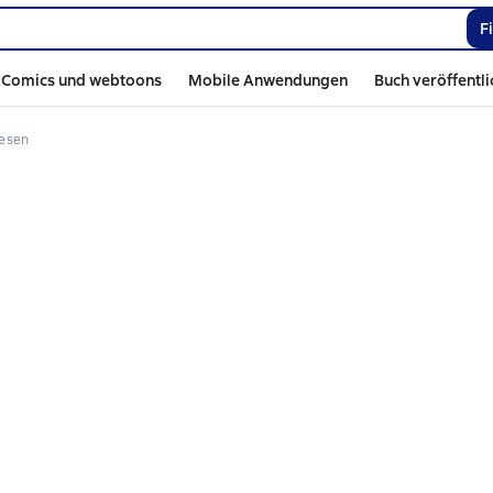
F
Comics und webtoons
Mobile Anwendungen
Buch veröffentl
 lesen