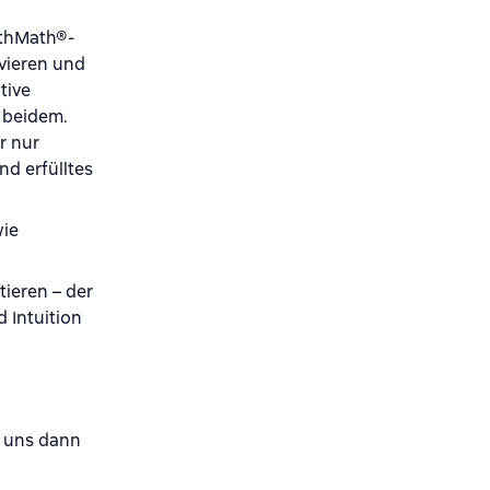
rthMath
®
-
ivieren und
tive
n beidem.
r nur
d erfülltes
wie
tieren – der
 Intuition
r uns dann