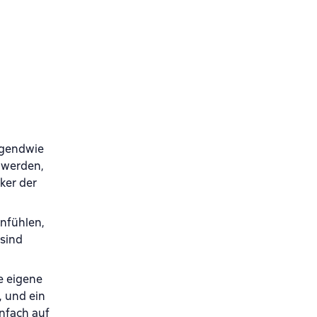
rgendwie
n werden,
ker der
anfühlen,
sind
e eigene
, und ein
infach auf