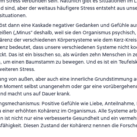
 Stress verbunden sein. Natürlich gibt es Situationen im L
 sind, aber der weitaus häufigere Stress entsteht aus uns
situationen.
öst dann eine Kaskade negativer Gedanken und Gefühle aus
ißen („Minus“ deshalb, weil sie den Organismus psychisch,
ohärenz der verschiedenen Körpersysteme wie dem Kerz-Kreis
z bedeutet, dass unsere verschiedenen Systeme nicht koo
ckt. Das ist ein bisschen so, als würden zehn Menschen in z
n, um einen Baumstamm zu bewegen. Und es ist ein Teufelskr
eiteren Stress.
ung von außen, aber auch eine innerliche Grundstimmung a
nur im Moment selbst unangenehm oder gar eine vorübergehen
und macht uns auf Dauer krank.
ngsmechanismus: Positive Gefühle wie Liebe, Anteilnahme, 
u einer erhöhten Kohärenz im Organismus. Alle Systeme arb
 ist nicht nur eine verbesserte Gesundheit und ein vermeh
sfähigkeit. Diesen Zustand der Kohärenz nennen die Forsch