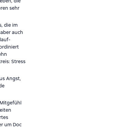
eben, die
eren sehr
, die im
 aber auch
lauf-
rdiniert
ehn
eis: Stress
us Angst,
de
Mitgefühl
eiten
rtes
er um Doc