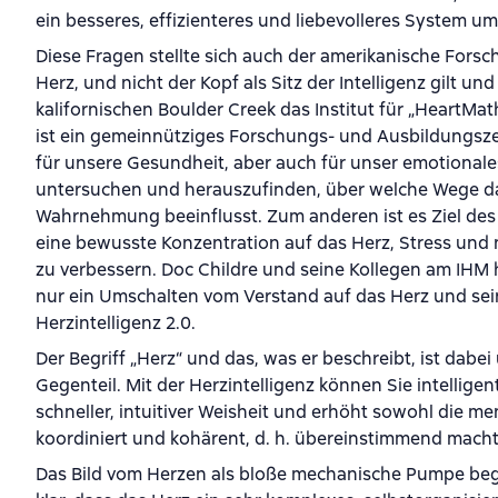
ein besseres, effizienteres und liebevolleres System u
Diese Fragen stellte sich auch der amerikanische Forsch
Herz, und nicht der Kopf als Sitz der Intelligenz gilt u
kalifornischen Boulder Creek das Institut für „HeartMat
ist ein gemeinnütziges Forschungs- und Ausbildungszen
für unsere Gesundheit, aber auch für unser emotional
untersuchen und herauszufinden, über welche Wege da
Wahrnehmung beeinflusst. Zum anderen ist es Ziel des I
eine bewusste Konzentration auf das Herz, Stress un
zu verbessern. Doc Childre und seine Kollegen am IHM h
nur ein Umschalten vom Verstand auf das Herz und seine
Herzintelligenz 2.0.
Der Begriff „Herz“ und das, was er beschreibt, ist dabe
Gegenteil. Mit der Herzintelligenz können Sie intelligent
schneller, intuitiver Weisheit und erhöht sowohl die me
koordiniert und kohärent, d. h. übereinstimmend macht
Das Bild vom Herzen als bloße mechanische Pumpe begin