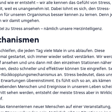
und wie er entsteht – wir alle kennen das Gefühl von Stress,
, weil es unangenehm ist. Dabei lohnt es sich, den Stress-
en für unseren Organismus besser kennen zu lernen. Denn je
en wir damit umgehen.
l zu Stress ansehen – nämlich unsere Herzintelligenz.
chanismen
eifen, die jeden Tag viele Male in uns ablaufen. Diese
al gestartet, sich immer wieder selbst verstärken. Wir wer
uf ansehen und uns dann mit den einzelnen Stationen näher
hen, desto schneller und effektiver können Sie eingreifen. S
ss-Rückkopplungsmechanismus an. Stress bedeutet, dass un
 Erwartungen übereinstimmt. Es fühlt sich so an, als kämen
umgebenden Menschen und Ereignisse in unserem Leben sche
tt sehen werden, entsteht der meiste Stress aber in Wirklic
f.
r das Kennenlernen neuer Menschen auf einer Veranstaltung,