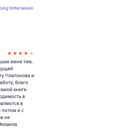
tung hinterlassen
шая меня тем,
ыдущей
оту Платонова и
аботу, благо
самой книге.
одимость в
являются в
 потом и с
в не
Михаила