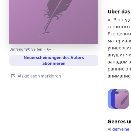
Über das
«…В предл
сложного 
Его целью
материало
университ
Umfang 190 Seiten
6+
внушит чи
Neuerscheinungen des Autors
западом з
abonnieren
ранние эп
внимание
Als gelesen markieren
Genres u
Allgemeine 