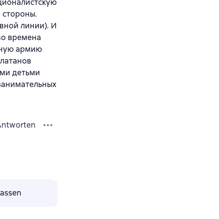
иционалистскую
 стороны.
вной линии). И
во времена
нную армию
Платанов
ими детьми
 занимательных
.
Antworten
lassen