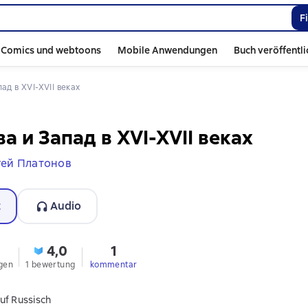
F
Comics und webtoons
Mobile Anwendungen
Buch veröffentl
пад в XVI-XVII веках
а и Запад в XVI-XVII веках
гей Платонов
t
Audio
4,0
1
gen
1 bewertung
kommentar
uf Russisch