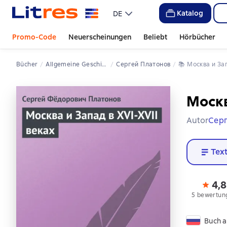
Katalog
DE
Promo-Code
Neuerscheinungen
Beliebt
Hörbücher
Bücher
Allgemeine Geschichte
Сергей Платонов
📚 
Москва и За
Москв
Autor
Сер
Tex
4,8
5 bewertun
Buch a