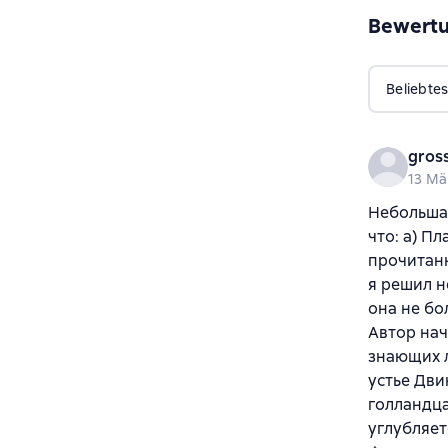
Bewert
Beliebtes
gros
13 Mä
Небольшая
что: а) П
прочитанн
я решил н
она не бо
Автор нач
знающих л
устье Дви
голландца
углубляет