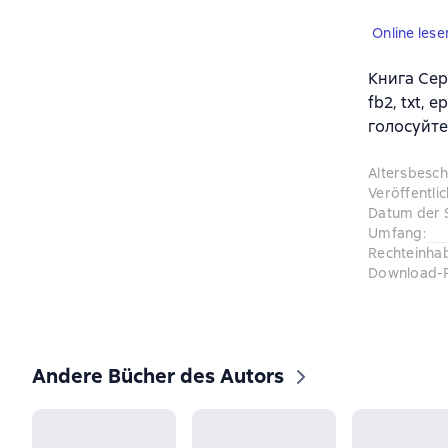
Online lese
Книга Сер
fb2, txt,
голосуйте
Altersbesc
Veröffentli
Datum der 
Umfang
:
Rechteinha
Download-
Andere Bücher des Autors