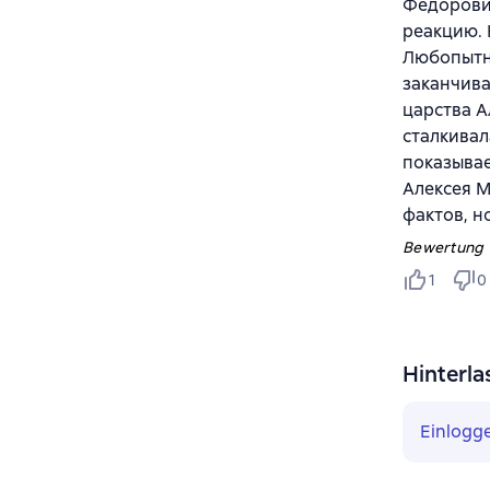
Федорович
реакцию. 
Любопытны
заканчива
царства 
сталкивал
показыва
Алексея М
фактов, н
Bewertung v
1
0
Hinterla
Einlogg