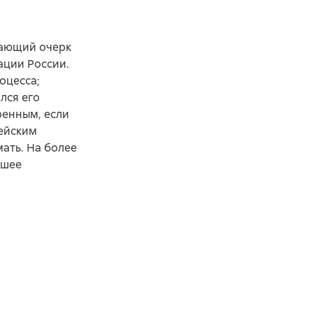
вающий очерк
ации России.
оцесса;
лся его
ренным, если
пейским
ать. На более
ьшее