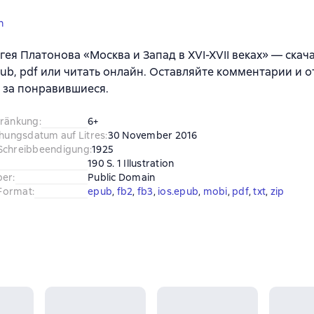
n
гея Платонова «Москва и Запад в XVI-XVII веках» — скач
 epub, pdf или читать онлайн. Оставляйте комментарии и о
 за понравившиеся.
hränkung
:
6+
chungsdatum auf Litres
:
30 November 2016
Schreibbeendigung
:
1925
190 S. 1 Illustration
ber
:
Public Domain
Format
:
epub
, 
fb2
, 
fb3
, 
ios.epub
, 
mobi
, 
pdf
, 
txt
, 
zip