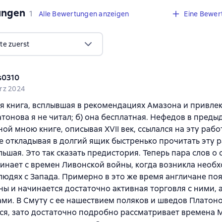
ungen
,
1 Bewertung
1
Alle Bewertungen anzeigen
Eine Bewer
te zuerst
s0310
rz 2024
 книга, всплывшая в рекомендациях Амазона и привлек
латонова я не читал; б) она бесплатная. Нефедов в пред
ой мною книге, описывая XVII век, ссылался на эту раб
е откладывая в долгий ящик быстренько прочитать эту р
льшая. Это так сказать предистория. Теперь пара слов о 
инает с времен Ливонской войны, когда возникла необх
юдях с Запада. Примерно в это же время англичане по
ны и начинается достаточно активная торговля с ними, а
ми. В Смуту с ее нашествием поляков и шведов Платоно
ся, зато достаточно подробно рассматривает времена 