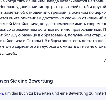
а когда тяга к знаниям Запада наталкивается на трад
Неплохо удались минипортреты деятелей с той и другой
 заметки об отношении с греками (в оснвном по церко
ется книга описанием достаточно сложных отношений 
Алексей Михайловича, когда стремление иметь совреме
ась со стремлением остаться истинно православными. 
ет большую разницу в образовании, полученном старш
ихайловича и Петром I. В общем здесь есть достаточно
о что-то серьезного и глубокого ожидать от нее не стоит
on Livelib.
ssen Sie eine Bewertung
en
, um das Buch zu bewerten und eine Bewertung zu hinter