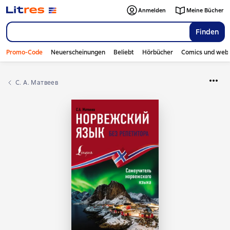
Anmelden
Meine Bücher
Finden
Promo-Code
Neuerscheinungen
Beliebt
Hörbücher
Comics und web
С. А. Матвеев