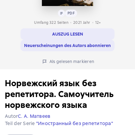
Text
PDF
PDF
Umfang 322 Seiten
2021
Jahr
12+
AUSZUG LESEN
Neuerscheinungen des Autors abonnieren
Als gelesen markieren
Норвежский язык без
репетитора. Самоучитель
норвежского языка
Autor
С. А. Матвеев
Teil der Serie
"Иностранный без репетитора"