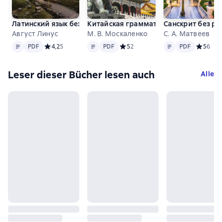
Латинский язык без репетитора. Cамоучитель латинского 
Китайская грамматика без репетитор
Санскрит без ре
Август Линус
М. В. Москаленко
С. А. Матвеев
Text
PDF
Text
PDF
Text
PDF
PDF
Средний рейтинг 4,2 на основе 5 оценок
4,2
5
PDF
Средний рейтинг 5 на основе 2 оц
5
2
PDF
Средний 
5
6
Leser dieser Bücher lesen auch
Alle