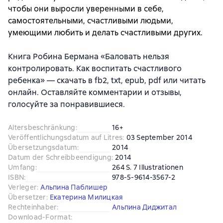
чтобы они выросли уверенными в себе,
самостоятельными, счастливыми людьми,
умеющими любить и делать счастливыми других.
Книга Робина Бермана «Баловать нельзя
контролировать. Как воспитать счастливого
ребенка» — скачать в fb2, txt, epub, pdf или читать
онлайн. Оставляйте комментарии и отзывы,
голосуйте за понравившиеся.
Altersbeschränkung
:
16+
Veröffentlichungsdatum auf Litres
:
03 September 2014
Übersetzungsdatum
:
2014
Datum der Schreibbeendigung
:
2014
Umfang
:
264 S. 7 Illustrationen
ISBN
:
978-5-9614-3567-2
Verleger
:
Альпина Паблишер
Übersetzer
:
Екатерина Милицкая
Rechteinhaber
:
Альпина Диджитал
Download-Format
: