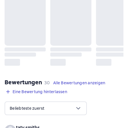
Bewertungen
,
30 Bewertungen
30
Alle Bewertungen anzeigen
Eine Bewertung hinterlassen
Beliebteste zuerst
taty.smiths