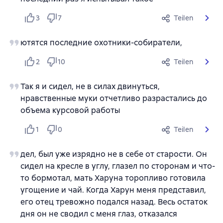
3
7
Teilen
ютятся последние охотники-собиратели,
2
10
Teilen
Так я и сидел, не в силах двинуться,
нравственные муки отчетливо разрастались до
объема курсовой работы
1
0
Teilen
дел, был уже изрядно не в себе от старости. Он
сидел на кресле в углу, глазел по сторонам и что-
то бормотал, мать Харуна торопливо готовила
угощение и чай. Когда Харун меня представил,
его отец тревожно подался назад. Весь остаток
дня он не сводил с меня глаз, отказался