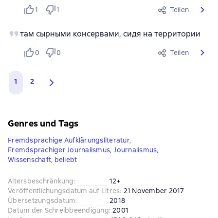
1
1
Teilen
там сырными консервами, сидя на территории
0
0
Teilen
1
2
Genres und Tags
Fremdsprachige Aufklärungsliteratur
,
Fremdsprachiger Journalismus
,
Journalismus
,
Wissenschaft, beliebt
Altersbeschränkung
:
12+
Veröffentlichungsdatum auf Litres
:
21 November 2017
Übersetzungsdatum
:
2018
Datum der Schreibbeendigung
:
2001