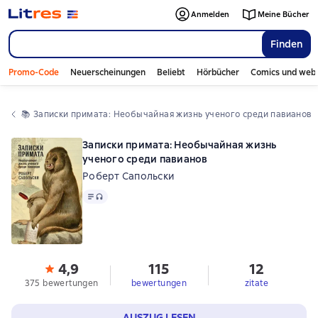
Anmelden
Meine Bücher
Finden
Promo-Code
Neuerscheinungen
Beliebt
Hörbücher
Comics und web
📚 
Записки примата: Необычайная жизнь ученого среди павианов
Записки примата: Необычайная жизнь
ученого среди павианов
Роберт Сапольски
Text
, Audioformat verfügbar
4,9
115
12
375 bewertungen
bewertungen
zitate
AUSZUG LESEN