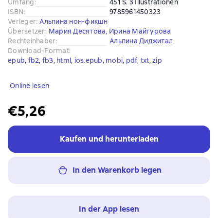
Umfang
:
451 S. 3 Illustrationen
ISBN
:
9785961450323
Verleger
:
Альпина нон-фикшн
Übersetzer
:
Мария Десятова
,
Ирина Майгурова
Rechteinhaber
:
Альпина Диджитал
Download-Format
:
epub
, 
fb2
, 
fb3
, 
html
, 
ios.epub
, 
mobi
, 
pdf
, 
txt
, 
zip
Online lesen
€5,26
Kaufen und herunterladen
In den Warenkorb legen
In der App lesen