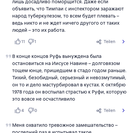
лишь досадливо поморщится. Даже если
объявить, что Тимпаи с инспектором заражают
народ туберкулезом, то всем будет плевать –
ведь никто и не ждет ничего другого от таких
людей – это их работа.
11
1
Teilen
В конце концов Руфь вынуждена была
остановиться на Иисусе Навине – долговязом
тощем юнце, пришедшем в стадо годом раньше.
Тихий, безобидный, серьезный и невозмутимый,
он то и дело мастурбировал в кустах. К октябрю
1978 года он воспылал страстью к Руфи, которую
это вовсе не осчастливило
4
0
Teilen
Меня охватило тревожное замешательство –
последний раз я испытывал такое