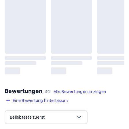
Bewertungen
,
34 Bewertungen
34
Alle Bewertungen anzeigen
Eine Bewertung hinterlassen
Beliebteste zuerst