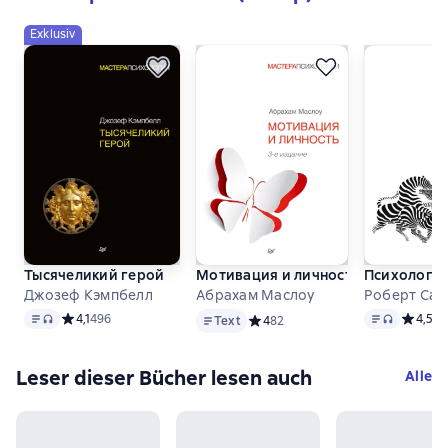
Exklusiv
Тысячеликий герой
Мотивация и личность
Психология
Джозеф Кэмпбелл
Абрахам Маслоу
Роберт Сап
Text
, Audioformat verfügbar
Text
Text
, Audiofo
Средний рейтинг 4,1 на основе 496 оценок
4,1
496
Средний
4,5
24
Text
Средний рейтинг 4 на основе 82 
4
82
Leser dieser Bücher lesen auch
Alle