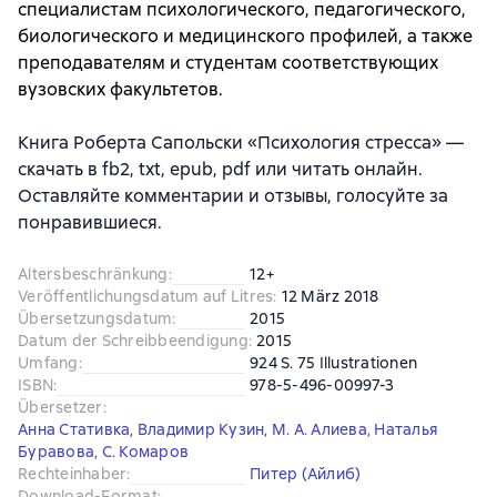
специалистам психологического, педагогического,
биологического и медицинского профилей, а также
преподавателям и студентам соответствующих
вузовских факультетов.
Книга Роберта Сапольски «Психология стресса» —
скачать в fb2, txt, epub, pdf или читать онлайн.
Оставляйте комментарии и отзывы, голосуйте за
понравившиеся.
Altersbeschränkung
:
12+
Veröffentlichungsdatum auf Litres
:
12 März 2018
Übersetzungsdatum
:
2015
Datum der Schreibbeendigung
:
2015
Umfang
:
924 S. 75 Illustrationen
ISBN
:
978-5-496-00997-3
Übersetzer
:
Анна Стативка
,
Владимир Кузин
,
М. А. Алиева
,
Наталья
Буравова
,
С. Комаров
Rechteinhaber
:
Питер (Айлиб)
Download-Format
: