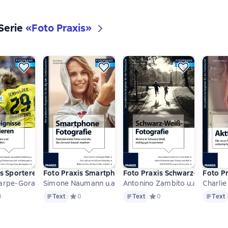
 Serie
«
Foto Praxis
»
s Sportereignisse fotografieren
Foto Praxis Smartphone Fotografie
Foto Praxis Schwarz-Weiß-Fo
Foto Pr
arpe-Gora
Simone Naumann u.a.
Antonino Zambito u.a.
Text
Text
Text
дний рейтинг 0 на основе 0 оценок
0
Text
Средний рейтинг 0 на основе 0 оценок
0
Text
Средний рейтинг 0 на осн
0
Text