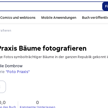
F
Comics und webtoons
Mobile Anwendungen
Buch veröffentl
rafieren
Praxis Bäume fotografieren
ge Fotos symbolträchtiger Bäume in der ganzen Republik gekonnt i
lie Dombrow
erie
"Foto Praxis"
t
0,0
0
ie das Buch
Kommentar hinterlassen