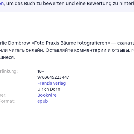
en
, um das Buch zu bewerten und eine Bewertung zu hinter
lie Dombrow «Foto Praxis Bäume fotografieren» — скачать в
 или читать онлайн. Оставляйте комментарии и отзывы, г
шиеся.
hränkung
:
18+
9783645223447
Franzis Verlag
Ulrich Dorn
ber
:
Bookwire
Format
:
epub