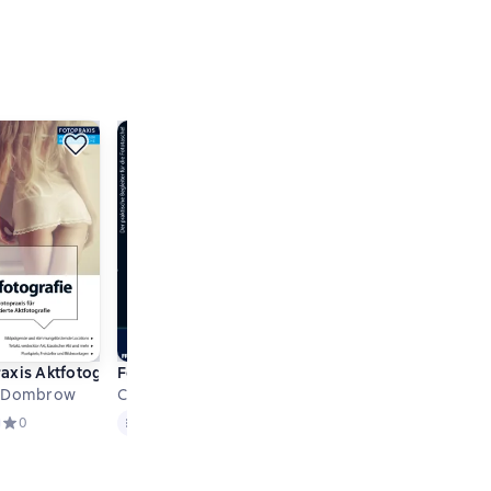
tografie
axis Aktfotografie
Foto Praxis Bäume fotografieren
Foto Praxis Pferde fotogra
Fot
Charlie Dombrow
Charlie Dombrow
Regine Heuser
And
Text
Text
Text
ове 0 оценок
Средний рейтинг 0 на основе 0 оценок
0
Text
Средний рейтинг 0 на основе 0 оценок
0
Text
Средний рейтинг 0 на
0
T