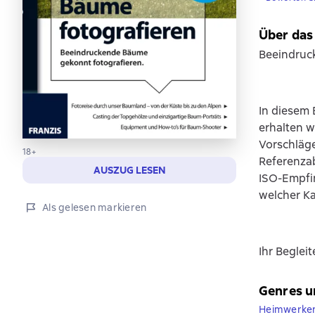
Über das
Beeindruc
In diesem 
erhalten w
Vorschläge
18+
Referenzab
AUSZUG LESEN
ISO-Empfi
welcher Ka
Als gelesen markieren
Ihr Beglei
Genres u
Heimwerke