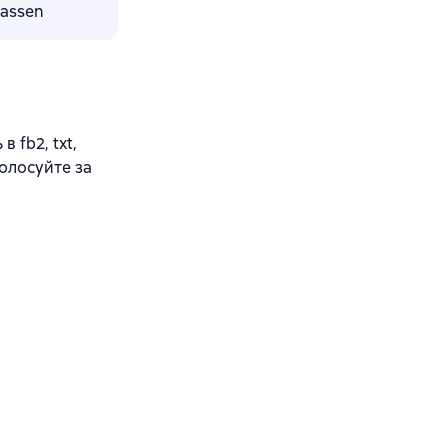
lassen
 fb2, txt,
олосуйте за