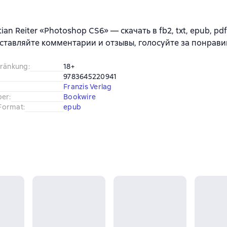
ian Reiter «Photoshop CS6» — скачать в fb2, txt, epub, pd
ставляйте комментарии и отзывы, голосуйте за понрави
hränkung
:
18+
9783645220941
Franzis Verlag
ber
:
Bookwire
Format
:
epub