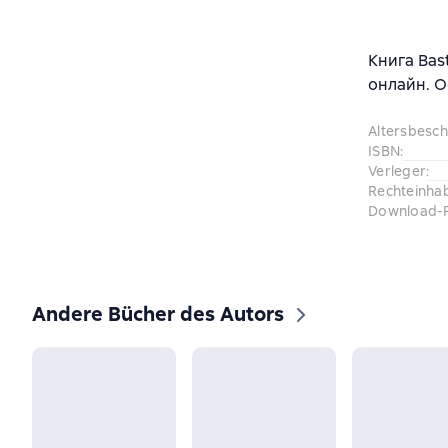
Книга Bast
онлайн. О
Altersbesc
ISBN
:
Verleger
:
Rechteinha
Download-
Andere Bücher des Autors