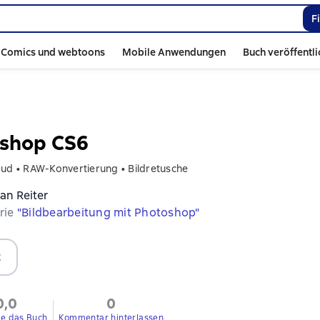
F
Comics und webtoons
Mobile Anwendungen
Buch veröffentl
shop CS6
oud • RAW-Konvertierung • Bildretusche
ian Reiter
erie
"Bildbearbeitung mit Photoshop"
t
0,0
0
ie das Buch
Kommentar hinterlassen