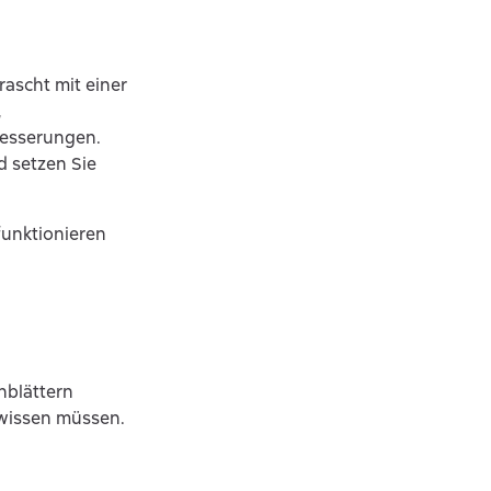
ascht mit einer
,
besserungen.
d setzen Sie
funktionieren
inblättern
d wissen müssen.