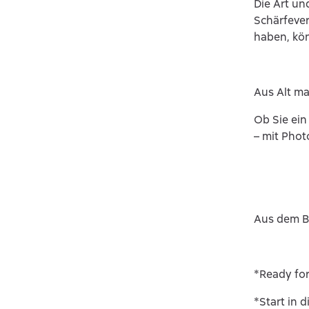
Die Art un
Schärfever
haben, kö
Aus Alt m
Ob Sie ein
– mit Phot
Aus dem B
*Ready for
*Start in 