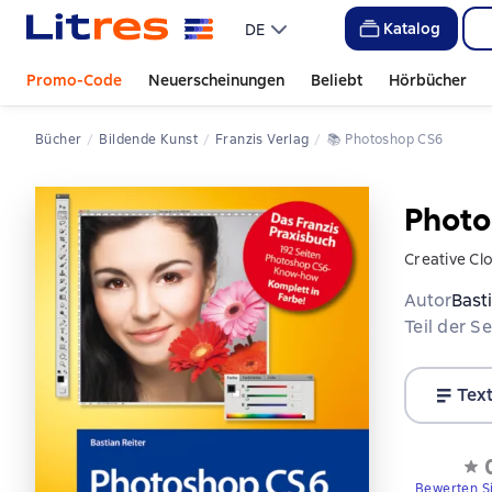
Katalog
DE
Promo-Code
Neuerscheinungen
Beliebt
Hörbücher
Bücher
Bildende Kunst
Franzis Verlag
📚 
Photoshop CS6
Photo
Creative Cl
Autor
Bast
Teil der S
Tex
Bewerten S