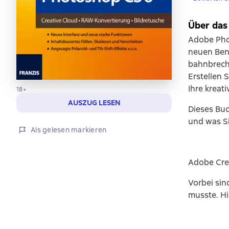
Über das
Adobe Phot
neuen Benu
bahnbrech
Erstellen 
Ihre kreat
18+
AUSZUG LESEN
Dieses Buc
und was Si
Als gelesen markieren
Adobe Crea
Vorbei sin
musste. Hi