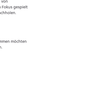
h von
 Fokus gespielt
achholen.
trimmen möchten
n.