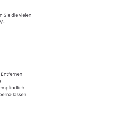
 Sie die vielen
AW-
 Entfernen
n
empfindlich
bern» lassen.