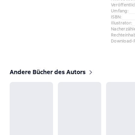
Veröffentli
Umfang
:
ISBN
:
Illustrator
:
Nacherzähl
Rechteinha
Download-
Andere Bücher des Autors