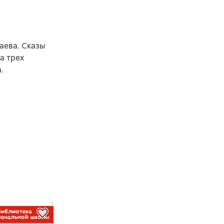
аева. Сказы
а трех
.