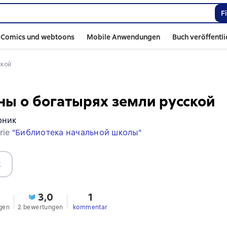
F
Comics und webtoons
Mobile Anwendungen
Buch veröffentl
ской
ы о богатырях земли русской
рник
erie
"Библиотека начальной школы"
t
3,0
1
gen
2 bewertungen
kommentar