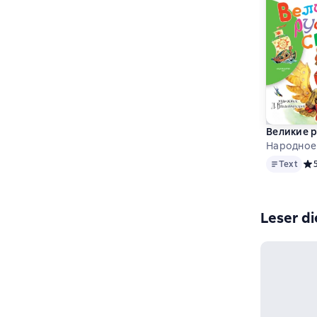
Великие р
Народное
Text
Text
Сре
Leser di