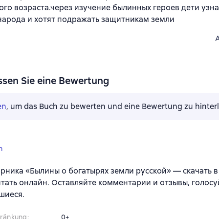
го возраста.через изучение былинных героев дети узн
народа и хотят подражать защитникам земли
ssen Sie eine Bewertung
en
, um das Buch zu bewerten und eine Bewertung zu hinter
n
рника «Былины о богатырях земли русской» — скачать в fb
итать онлайн. Оставляйте комментарии и отзывы, голосу
шиеся.
hränkung
:
0+