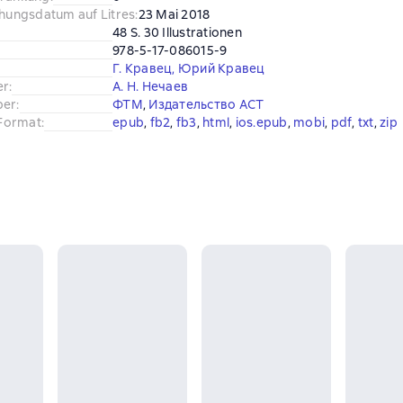
chungsdatum auf Litres
:
23 Mai 2018
48 S. 30 Illustrationen
978-5-17-086015-9
Г. Кравец
,
Юрий Кравец
er
:
А. Н. Нечаев
ber
:
ФТМ
, 
Издательство АСТ
Format
:
epub
, 
fb2
, 
fb3
, 
html
, 
ios.epub
, 
mobi
, 
pdf
, 
txt
, 
zip