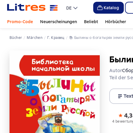
Katalog
DE
Promo-Code
Neuerscheinungen
Beliebt
Hörbücher
Bücher
Märchen
Г. Кравец
📚 
Былины о богатырях земли рус
Былин
Autor
Сбо
Teil der S
Tex
4,3
4 bewertun