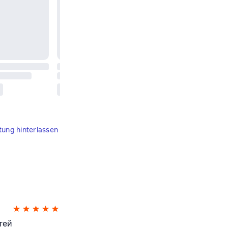
tung hinterlassen
тей