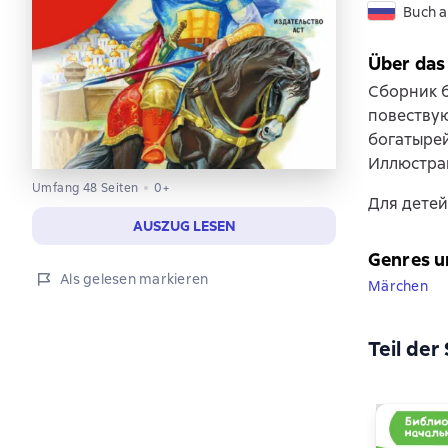
Buch a
Über das
Сборник б
повествую
богатыре
Иллюстрац
Umfang 48 Seiten
0+
Для детей
AUSZUG LESEN
Genres u
Als gelesen markieren
Märchen
Teil der