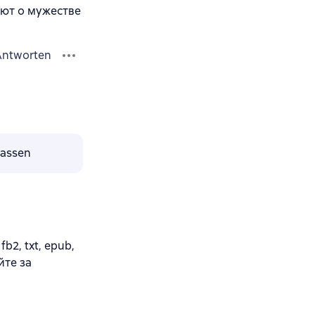
ают о мужестве
Antworten
lassen
2, txt, epub,
йте за