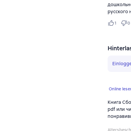
дошкольно
русского 
1
0
Hinterla
Einlogg
Online lese
Книга Сбо
pdf или ч
понравив
Altersbesc