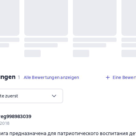
ungen
,
1 Bewertung
1
Alle Bewertungen anzeigen
Eine Bewer
te zuerst
reg998983039
i 2018
ига предназначена для патриотического воспитания де