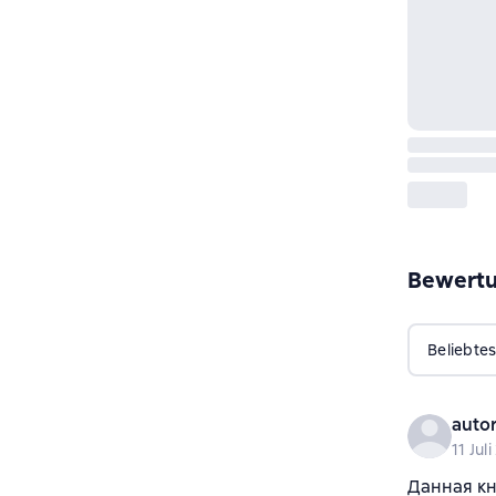
Bewert
Beliebtes
auto
11 Jul
Данная кн