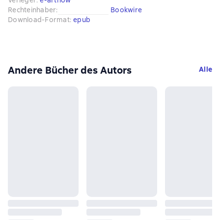
Verleger
:
e-artnow
Rechteinhaber
:
Bookwire
Download-Format
:
epub
Andere Bücher des Autors
Alle