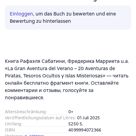
Einloggen
, um das Buch zu bewerten und eine
Bewertung zu hinterlassen
Книга Рафаэля Сабатини, Фредерика Марриета u.a.
«La Gran Aventura del Verano – 20 Aventuras de
Piratas, Tesoros Ocultos y Islas Misteriosas» — читать
онлайн бесплатно фрагмент книги. Оставляйте
комментарии и отзывы, голосуйте за
понравившиеся.
Altersbeschränkung
:
0+
Veröffentlichungsdatum auf Litres
:
01 Juli 2025
Umfang
:
5250 S.
ISBN
:
4099994072366