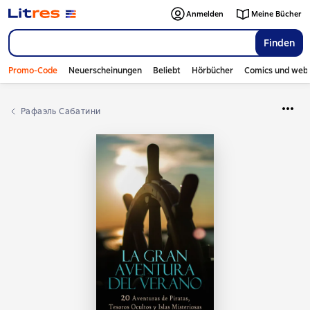
Anmelden
Meine Bücher
Finden
Promo-Code
Neuerscheinungen
Beliebt
Hörbücher
Comics und web
Рафаэль Сабатини