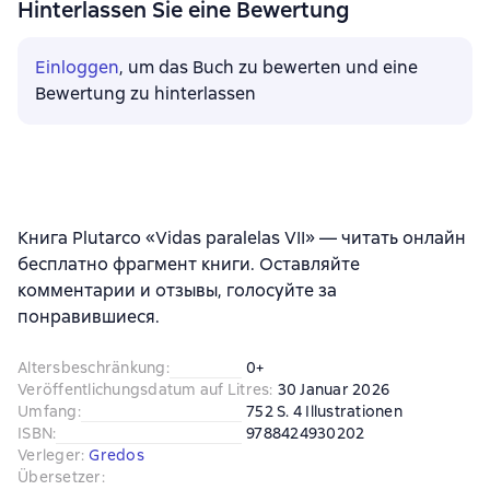
Hinterlassen Sie eine Bewertung
Einloggen
, um das Buch zu bewerten und eine
Bewertung zu hinterlassen
Книга Plutarco «Vidas paralelas VII» — читать онлайн
бесплатно фрагмент книги. Оставляйте
комментарии и отзывы, голосуйте за
понравившиеся.
Altersbeschränkung
:
0+
Veröffentlichungsdatum auf Litres
:
30 Januar 2026
Umfang
:
752 S. 4 Illustrationen
ISBN
:
9788424930202
Verleger
:
Gredos
Übersetzer
: