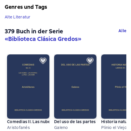
Genres und Tags
Alte Literatur
379 Buch in der Serie
Alle
«
Biblioteca Clásica Gredos
»
Comedias II. Las nubes - Las avispas - La paz - Las aves
Del uso de las partes
Historia natura
Aristofanés
Galeno
Plinio el Viejo