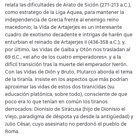
relata las dificultades de Arato de Sición (271-213 a.C.),
como estratego de la Liga Aquea, para mantener la
independencia de Grecia frente al enemigo reino
macedonio; la Vida de Artajerjes es un interesante
cuadro de exotismo decadente e intrigas de harén que
enturbian el reinado de Artajerjes II (436-358 a.C.); y,
por último, las Vidas de Galba y Otón nos trasladan al
69 d.C., «el año de los cuatro emperadores», y a la
difícil transición tras la muerte del emperador Nerón.
Con las Vidas de Dión y Bruto, Plutarco aborda el tema
de la tiranía. Insiste en los aspectos que más podrían
aproximar las vidas de estos dos tiranicidas (su
educación platónica, sobre todo), consciente de que
poco era lo que tenían en común los tiranos
derrocados: Dionisio de Siracusa (hijo de Dionisio el
Viejo, paradigma de déspota ya desde la antigüedad) y
Julio César, cuyo asesinato no perdonó el pueblo de
Roma.