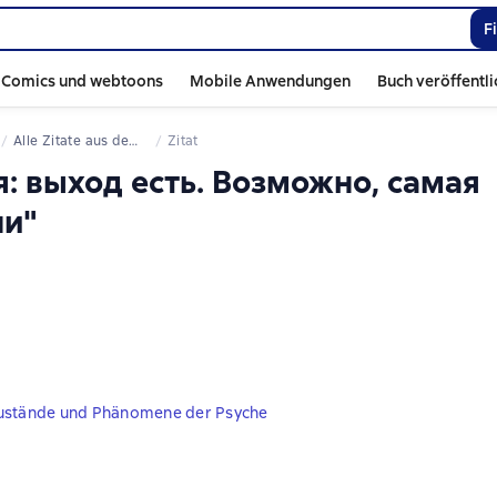
F
Comics und webtoons
Mobile Anwendungen
Buch veröffentl
Alle Zitate aus dem Buch
Zitat
я: выход есть. Возможно, самая
ни"
ustände und Phänomene der Psyche