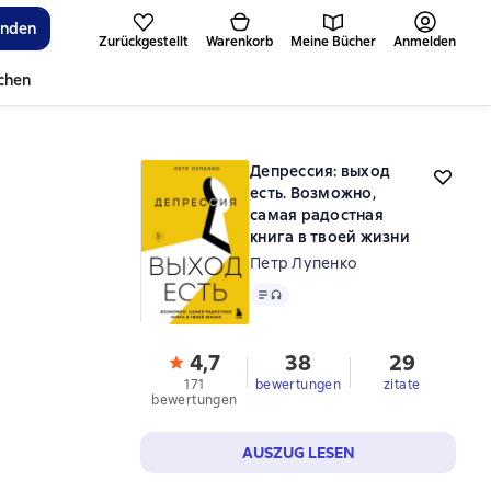
inden
Zurückgestellt
Warenkorb
Meine Bücher
Anmelden
ichen
Депрессия: выход
есть. Возможно,
самая радостная
книга в твоей жизни
Петр Лупенко
Text
, Audioformat verfügbar
4,7
38
29
171
bewertungen
zitate
bewertungen
AUSZUG LESEN