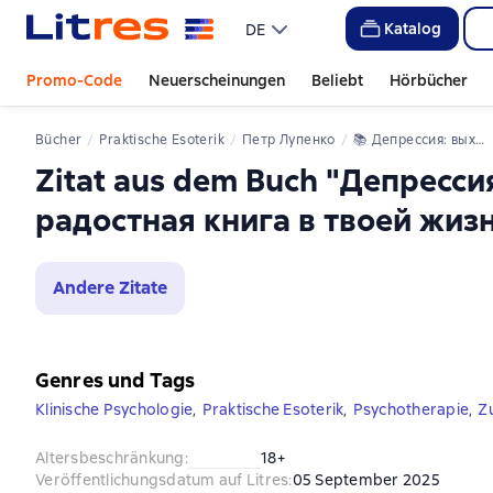
Katalog
DE
Promo-Code
Neuerscheinungen
Beliebt
Hörbücher
Bücher
Praktische Esoterik
Петр Лупенко
📚 
Депрессия: выход есть. Возможно, самая радостная книга в твоей жизни
Zitat aus dem Buch "Депресси
радостная книга в твоей жиз
Andere Zitate
Genres und Tags
Klinische Psychologie
,
Praktische Esoterik
,
Psychotherapie
,
Z
Altersbeschränkung
:
18+
Veröffentlichungsdatum auf Litres
:
05 September 2025