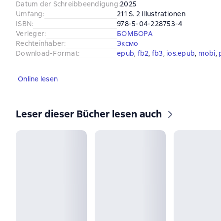
Datum der Schreibbeendigung
:
2025
Umfang
:
211 S. 2 Illustrationen
ISBN
:
978-5-04-228753-4
Verleger
:
БОМБОРА
Rechteinhaber
:
Эксмо
Download-Format
:
epub
, 
fb2
, 
fb3
, 
ios.epub
, 
mobi
, 
Online lesen
Leser dieser Bücher lesen auch