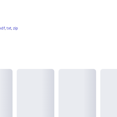
pdf
, 
txt
, 
zip