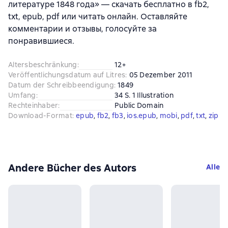
литературе 1848 года» — скачать бесплатно в fb2,
txt, epub, pdf или читать онлайн. Оставляйте
комментарии и отзывы, голосуйте за
понравившиеся.
Altersbeschränkung
:
12+
Veröffentlichungsdatum auf Litres
:
05 Dezember 2011
Datum der Schreibbeendigung
:
1849
Umfang
:
34 S. 1 Illustration
Rechteinhaber
:
Public Domain
Download-Format
:
epub
, 
fb2
, 
fb3
, 
ios.epub
, 
mobi
, 
pdf
, 
txt
, 
zip
Andere Bücher des Autors
Alle