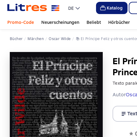
Katalog
DE
Promo-Code
Neuerscheinungen
Beliebt
Hörbücher
Bücher
Märchen
Oscar Wilde
📚 
El Príncipe Feliz y otros cuen
El Prí
Princ
Texto parale
Autor
Osca
Tex