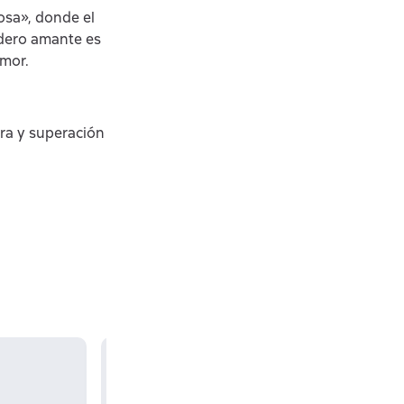
osa», donde el
dero amante es
amor.
ura y superación