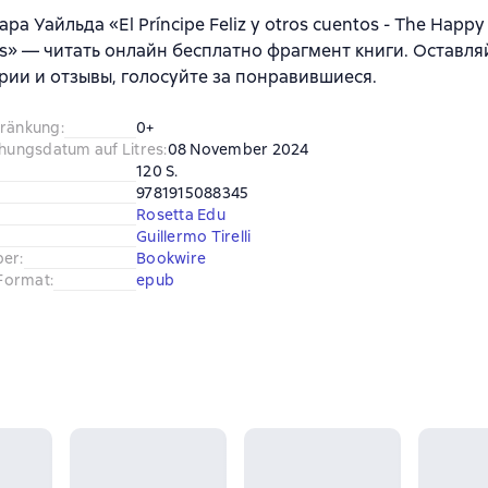
ра Уайльда «El Príncipe Feliz y otros cuentos - The Happy
es» — читать онлайн бесплатно фрагмент книги. Оставля
ии и отзывы, голосуйте за понравившиеся.
hränkung
:
0+
chungsdatum auf Litres
:
08 November 2024
120 S.
9781915088345
Rosetta Edu
Guillermo Tirelli
ber
:
Bookwire
Format
:
epub