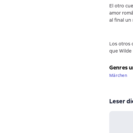
El otro cu
amor román
al final u
Los otros 
que Wilde 
Genres u
Märchen
Leser di