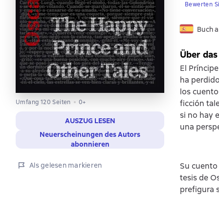
Bewerten S
Buch a
Über das
El Príncip
ha perdido
los cuento
Umfang 120 Seiten
0+
ficción ta
si no hay 
AUSZUG LESEN
una perspe
Neuerscheinungen des Autors
abonnieren
Als gelesen markieren
Su cuento 
tesis de Os
prefigura 