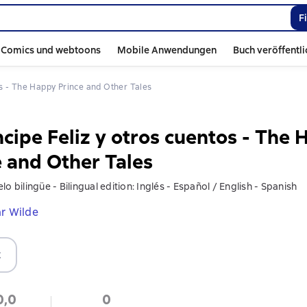
F
Comics und webtoons
Mobile Anwendungen
Buch veröffentl
tos - The Happy Prince and Other Tales
ncipe Feliz y otros cuentos - The
e and Other Tales
lo bilingüe - Bilingual edition: Inglés - Español / English - Spanish
r Wilde
t
0,0
0