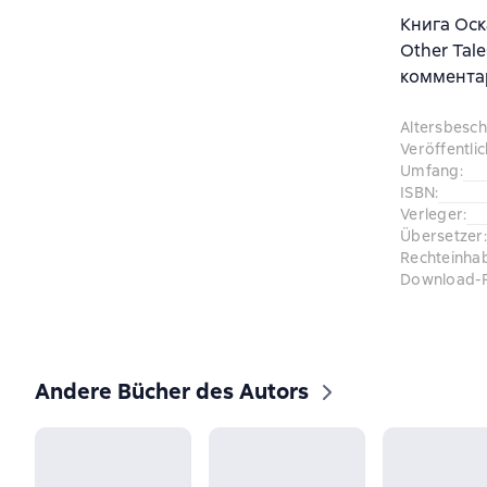
Книга Оска
Other Tal
комментар
Altersbesc
Veröffentli
Umfang
:
ISBN
:
Verleger
:
Übersetzer
:
Rechteinha
Download-
Andere Bücher des Autors