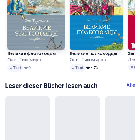
Великие флотоводцы
Великие полководцы
Запи
Олег Тихомиров
Олег Тихомиров
Лиди
Text
Text
Text
, 
Text
Средний рейтинг 0 на основе 0 оценок
0
Text
Средний рейтинг 4,7 на осно
4,7
3
Leser dieser Bücher lesen auch
Alle