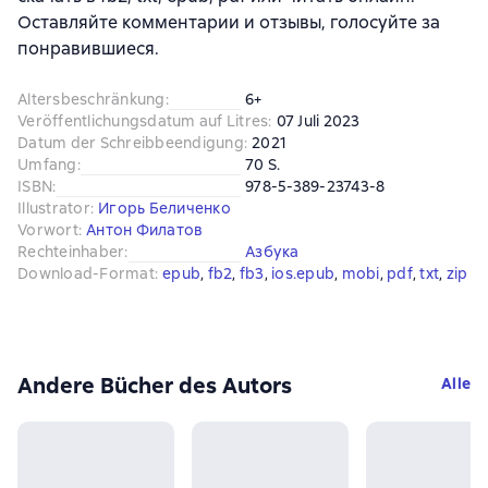
Оставляйте комментарии и отзывы, голосуйте за
понравившиеся.
Altersbeschränkung
:
6+
Veröffentlichungsdatum auf Litres
:
07 Juli 2023
Datum der Schreibbeendigung
:
2021
Umfang
:
70 S.
ISBN
:
978-5-389-23743-8
Illustrator
:
Игорь Беличенко
Vorwort
:
Антон Филатов
Rechteinhaber
:
Азбука
Download-Format
:
epub
, 
fb2
, 
fb3
, 
ios.epub
, 
mobi
, 
pdf
, 
txt
, 
zip
Andere Bücher des Autors
Alle