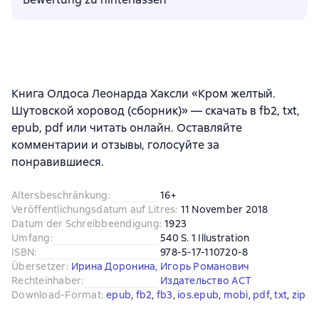
Книга Олдоса Леонарда Хаксли «Кром желтый.
Шутовской хоровод (сборник)» — скачать в fb2, txt,
epub, pdf или читать онлайн. Оставляйте
комментарии и отзывы, голосуйте за
понравившиеся.
Altersbeschränkung
:
16+
Veröffentlichungsdatum auf Litres
:
11 November 2018
Datum der Schreibbeendigung
:
1923
Umfang
:
540 S. 1 Illustration
ISBN
:
978-5-17-110720-8
Übersetzer
:
Ирина Доронина
,
Игорь Романович
Rechteinhaber
:
Издательство АСТ
Download-Format
:
epub
, 
fb2
, 
fb3
, 
ios.epub
, 
mobi
, 
pdf
, 
txt
, 
zip