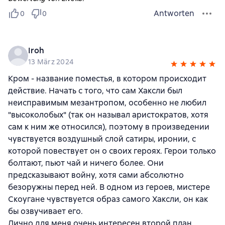
Antworten
0
0
Iroh
13 März 2024
Кром - название поместья, в котором происходит
действие. Начать с того, что сам Хаксли был
неисправимым мезантропом, особенно не любил
"высоколобых" (так он называл аристократов, хотя
сам к ним же относился), поэтому в произведении
чувствуется воздушный слой сатиры, иронии, с
которой повествует он о своих героях. Герои только
болтают, пьют чай и ничего более. Они
предсказывают войну, хотя сами абсолютно
безоружны перед ней. В одном из героев, мистере
Скоугане чувствуется образ самого Хаксли, он как
бы озвучивает его.
Лично для меня очень интересен второй план.