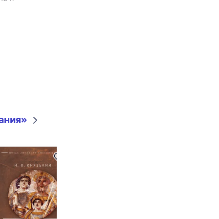
ания
»