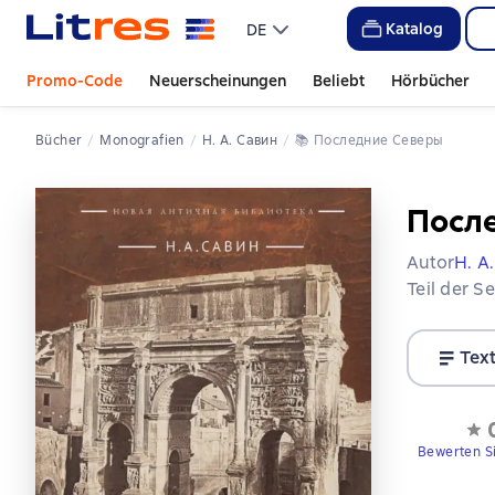
Katalog
DE
Promo-Code
Neuerscheinungen
Beliebt
Hörbücher
Bücher
Monografien
Н. А. Савин
📚 
Последние Северы
Посл
Autor
Н. А
Teil der S
Tex
Bewerten S