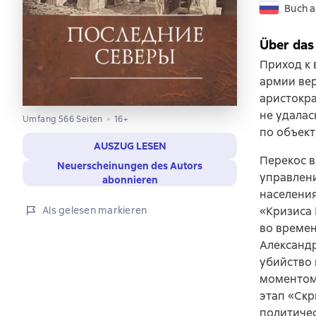
Buch a
Über das
Приход к 
армии вер
аристокра
не удалас
Umfang 566 Seiten
16+
по объек
AUSZUG LESEN
Перекос 
Neuerscheinungen des Autors
управлени
abonnieren
населени
«Кризиса 
Als gelesen markieren
во времен
Александр
убийство 
моментом
этап «Скр
политичес