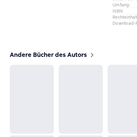
Umfang
:
ISBN
:
Rechteinha
Download-
Andere Bücher des Autors