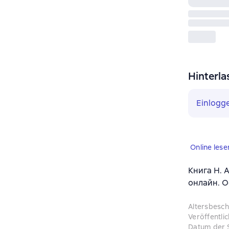
Hinterla
Einlogg
Online lese
Книга Н. 
онлайн. О
Altersbesc
Veröffentli
Datum der 