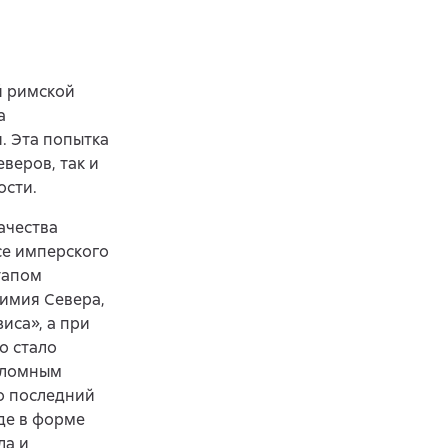
й римской
а
. Эта попытка
веров, так и
ости.
ачества
се имперского
тапом
тимия Севера,
иса», а при
о стало
реломным
о последний
де в форме
ла и