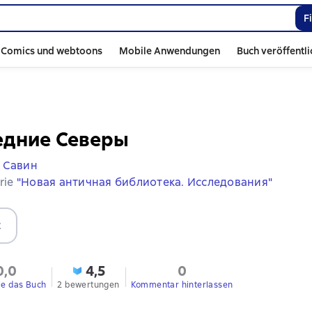
F
Comics und webtoons
Mobile Anwendungen
Buch veröffentl
едние Северы
. Савин
erie
"Новая античная библиотека. Исследования"
t
0,0
4,5
0
ie das Buch
2 bewertungen
Kommentar hinterlassen