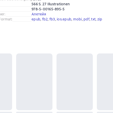
566 S. 27 Illustrationen
978-5-00165-895-5
ber
:
Алетейя
Format
:
epub
, 
fb2
, 
fb3
, 
ios.epub
, 
mobi
, 
pdf
, 
txt
, 
zip