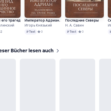
 его трагедийное творчество: научно-популярные статьи, пе
Император Адриан. Эллинофил на троне Рима
Последние Северы
С
елинский
Игорь Князький
Н. А. Савин
И
Text
Text
Te
дний рейтинг 5 на основе 2 оценок
5
2
Text
Средний рейтинг 0 на основе 0 оценок
0
Text
Средний рейтинг 0 на
0
eser Bücher lesen auch