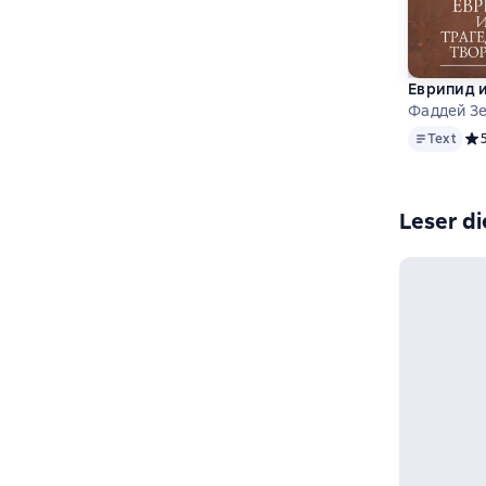
Еврипид и
Фаддей З
Text
Text
Сре
Leser di