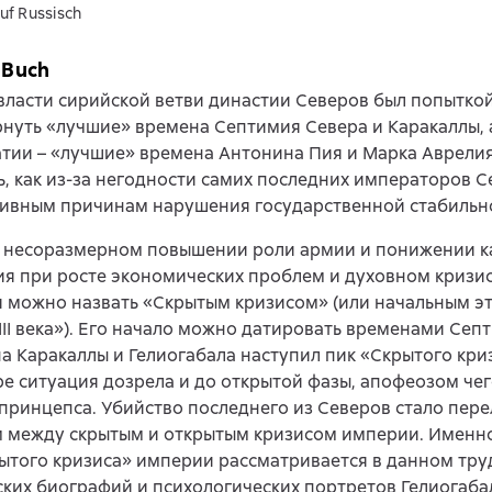
uf Russisch
 Buch
власти сирийской ветви династии Северов был попытко
нуть «лучшие» времена Септимия Севера и Каракаллы, 
тии – «лучшие» времена Антонина Пия и Марка Аврелия
ь, как из-за негодности самих последних императоров Се
тивным причинам нарушения государственной стабильн
в несоразмерном повышении роли армии и понижении к
я при росте экономических проблем и духовном кризи
я можно назвать «Скрытым кризисом» (или начальным э
III века»). Его начало можно датировать временами Сеп
а Каракаллы и Гелиогабала наступил пик «Скрытого криз
е ситуация дозрела и до открытой фазы, апофеозом чег
принцепса. Убийство последнего из Северов стало пе
 между скрытым и открытым кризисом империи. Именн
ытого кризиса» империи рассматривается в данном тру
ких биографий и психологических портретов Гелиогаба