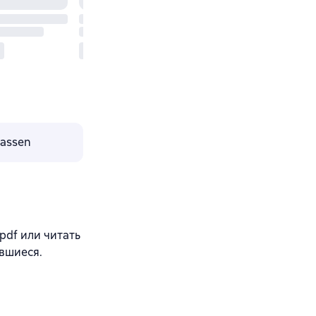
lassen
 pdf или читать
вшиеся.