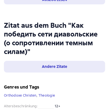
Zitat aus dem Buch "Как
победить сети диавольские
(о сопротивлении темным
силам)"
Andere Zitate
Genres und Tags
Orthodoxe Christen
,
Theologie
Altersbeschränkung
:
12+