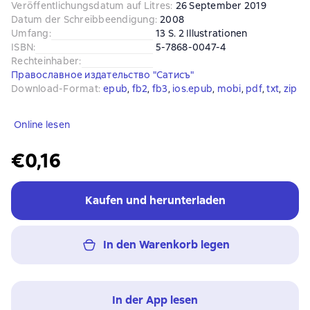
Veröffentlichungsdatum auf Litres
:
26 September 2019
Datum der Schreibbeendigung
:
2008
Umfang
:
13 S. 2 Illustrationen
ISBN
:
5-7868-0047-4
Rechteinhaber
:
Православное издательство "Сатисъ"
Download-Format
:
epub
, 
fb2
, 
fb3
, 
ios.epub
, 
mobi
, 
pdf
, 
txt
, 
zip
Online lesen
€0,16
Kaufen und herunterladen
In den Warenkorb legen
In der App lesen