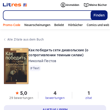
Anmelden
Meine Bücher
Finden
Promo-Code
Neuerscheinungen
Beliebt
Hörbücher
Comics und web
Alle Zitate aus dem Buch
Как победить сети диавольские (о
сопротивлении темным силам)
Николай Пестов
Text
Text
5,0
4
1
29 bewertungen
bewertungen
zitat
AUSZUG LESEN