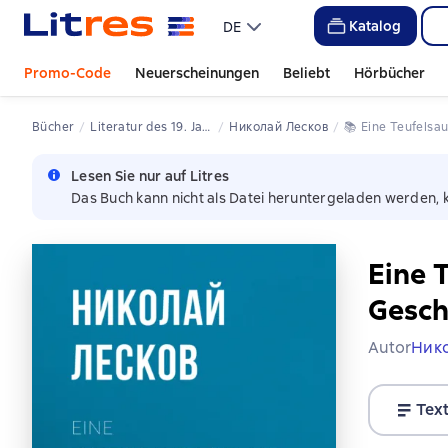
Katalog
DE
Promo-Code
Neuerscheinungen
Beliebt
Hörbücher
Bücher
Literatur des 19. Jahrhunderts
Николай Лесков
📚 
Eine Teufels
Lesen Sie nur auf Litres
Das Buch kann nicht als Datei heruntergeladen werden, 
Eine 
Gesch
Autor
Ник
Tex