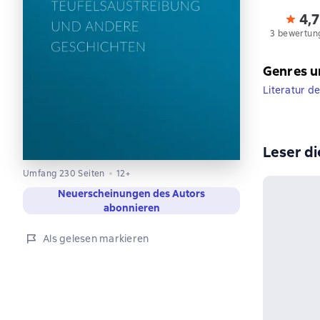
4,7
3 bewertun
Genres u
Literatur d
Leser di
Umfang 230 Seiten
12+
Neuerscheinungen des Autors
abonnieren
Als gelesen markieren