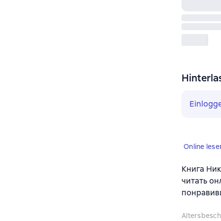
Hinterla
Einlogg
Online lese
Книга Ник
читать он
понравив
Altersbesc