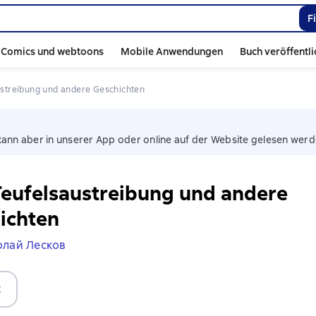
F
Comics und webtoons
Mobile Anwendungen
Buch veröffentl
austreibung und andere Geschichten
kann aber in unserer App oder online auf der Website gelesen werd
Teufelsaustreibung und andere
ichten
олай Лесков
t