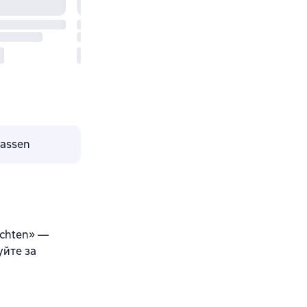
lassen
ichten» —
уйте за