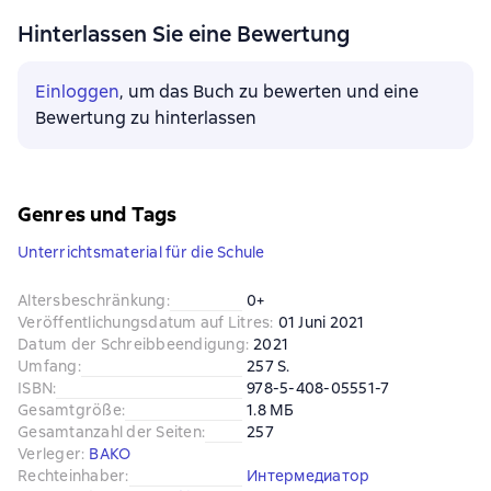
Hinterlassen Sie eine Bewertung
Einloggen
, um das Buch zu bewerten und eine
Bewertung zu hinterlassen
Genres und Tags
Unterrichtsmaterial für die Schule
Altersbeschränkung
:
0+
Veröffentlichungsdatum auf Litres
:
01 Juni 2021
Datum der Schreibbeendigung
:
2021
Umfang
:
257 S.
ISBN
:
978-5-408-05551-7
Gesamtgröße
:
1.8 МБ
Gesamtanzahl der Seiten
:
257
Verleger
:
ВАКО
Rechteinhaber
:
Интермедиатор