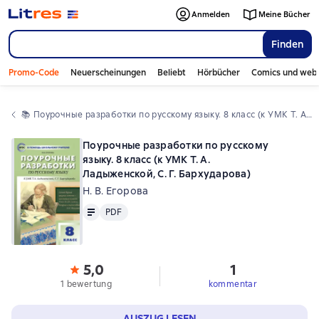
Anmelden
Meine Bücher
Finden
Promo-Code
Neuerscheinungen
Beliebt
Hörbücher
Comics und web
📚 
Поурочные разработки по русскому языку. 8 класс (к УМК Т. А. Ладыженской, С. Г. Бархударова)
Поурочные разработки по русскому
языку. 8 класс (к УМК Т. А.
Ладыженской, С. Г. Бархударова)
Н. В. Егорова
Text
PDF
PDF
5,0
1
1 bewertung
kommentar
AUSZUG LESEN