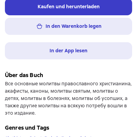
Kaufen und herunterladen
In den Warenkorb legen
In der App lesen
Über das Buch
Все основные молитвы православного христианина,
акафисты, каноны, молитвы святым, молитвы о
детях, молитвы в болезнях, молитвы об усопших, а
также другие молитвы на всякую потребу вошли в
это издание.
Genres und Tags