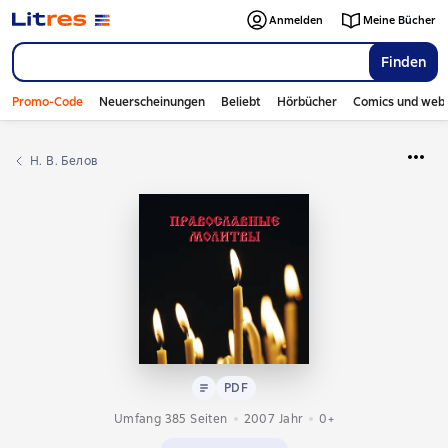
Anmelden
Meine Bücher
Finden
Promo-Code
Neuerscheinungen
Beliebt
Hörbücher
Comics und web
Н. В. Белов
Text
PDF
PDF
Umfang 385 Seiten
2007
Jahr
0+