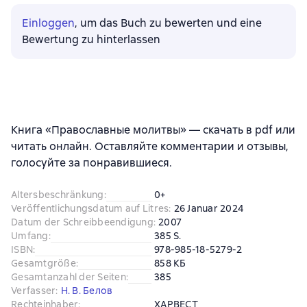
Einloggen
, um das Buch zu bewerten und eine
Bewertung zu hinterlassen
Книга «Православные молитвы» — скачать в pdf или
читать онлайн. Оставляйте комментарии и отзывы,
голосуйте за понравившиеся.
Altersbeschränkung
:
0+
Veröffentlichungsdatum auf Litres
:
26 Januar 2024
Datum der Schreibbeendigung
:
2007
Umfang
:
385 S.
ISBN
:
978-985-18-5279-2
Gesamtgröße
:
858 КБ
Gesamtanzahl der Seiten
:
385
Verfasser
:
Н. В. Белов
Rechteinhaber
:
ХАРВЕСТ