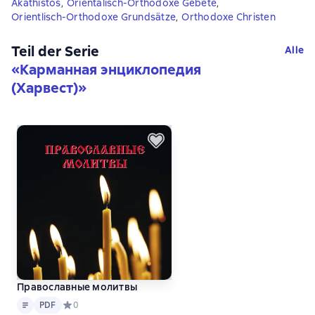
Akathistos
,
Orientalisch-Orthodoxe Gebete
,
Orientlisch-Orthodoxe Grundsätze
,
Orthodoxe Christen
Teil der Serie
Alle
«
Карманная энциклопедия
(Харвест)
»
Православные молитвы
Text
PDF
PDF
Средний рейтинг 0 на основе 0 оценок
0