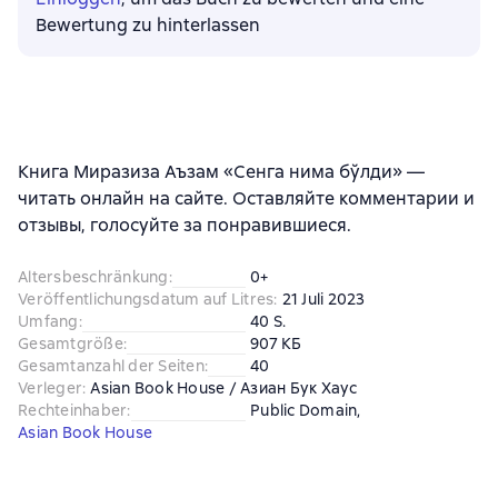
Bewertung zu hinterlassen
Книга Миразиза Аъзам «Сенга нима бўлди» —
читать онлайн на сайте. Оставляйте комментарии и
отзывы, голосуйте за понравившиеся.
Altersbeschränkung
:
0+
Veröffentlichungsdatum auf Litres
:
21 Juli 2023
Umfang
:
40 S.
Gesamtgröße
:
907 КБ
Gesamtanzahl der Seiten
:
40
Verleger
:
Asian Book House / Азиан Бук Хаус
Rechteinhaber
:
Public Domain
, 
Asian Book House