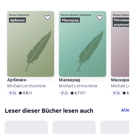
Арбенин
Маскарад
Маскарад 
Michail Lermontow
Michail Lermontow
Michail Le
Text
, Audioformat verfügbar
Text
, Audioformat verfügbar
Text
, Audiof
Средний рейтинг 4,8 на основе 24 оценок
4,8
24
Средний рейтинг 4,7 на основе 387
4,7
387
Средни
4,5
4
Leser dieser Bücher lesen auch
Alle