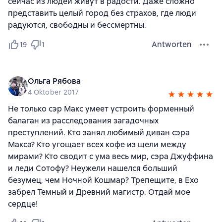
сейчас из людей живут в радости. Даже сложно
представить целый город без страхов, где люди
радуются, свободны и бессмертны.
Antworten
19
1
Ольга Рябова
4 Oktober 2017
Не только сэр Макс умеет устроить форменный
балаган из расследования загадочных
преступлений. Кто занял любимый диван сэра
Макса? Кто угощает всех кофе из щели между
мирами? Кто сводит с ума весь мир, сэра Джуффина
и леди Сотофу? Неужели нашелся больший
безумец, чем Ночной Кошмар? Трепещите, в Ехо
забрел Темный и Древний магистр. Отдай мое
сердце!