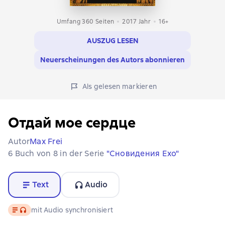
Umfang 360 Seiten
2017
Jahr
16+
AUSZUG LESEN
Neuerscheinungen des Autors abonnieren
Als gelesen markieren
Отдай мое сердце
Autor
Max Frei
6 Buch von 8 in der Serie
"Сновидения Ехо"
Text
Audio
Text
, Audioformat verfügbar
mit Audio synchronisiert