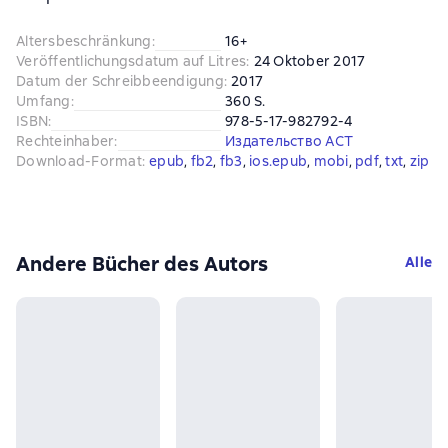
Altersbeschränkung
:
16+
Veröffentlichungsdatum auf Litres
:
24 Oktober 2017
Datum der Schreibbeendigung
:
2017
Umfang
:
360 S.
ISBN
:
978-5-17-982792-4
Rechteinhaber
:
Издательство АСТ
Download-Format
:
epub
, 
fb2
, 
fb3
, 
ios.epub
, 
mobi
, 
pdf
, 
txt
, 
zip
Andere Bücher des Autors
Alle