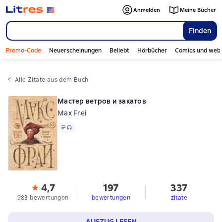
Anmelden
Meine Bücher
Finden
Promo-Code
Neuerscheinungen
Beliebt
Hörbücher
Comics und web
Alle Zitate aus dem Buch
Мастер ветров и закатов
Max Frei
Text
, Audioformat verfügbar
4,7
197
337
983 bewertungen
bewertungen
zitate
AUSZUG LESEN