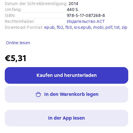
Datum der Schreibbeendigung
:
2014
Umfang
:
440 S.
ISBN
:
978-5-17-087268-8
Rechteinhaber
:
Издательство АСТ
Download-Format
:
epub
, 
fb2
, 
fb3
, 
ios.epub
, 
mobi
, 
pdf
, 
txt
, 
zip
Online lesen
€5,31
Kaufen und herunterladen
In den Warenkorb legen
In der App lesen