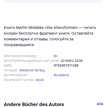
Книга Martin Middeke «Die Altersformel» — читать
онлайн бесплатно фрагмент книги. Оставляйте
комментарии и отзывы, голосуйте за
понравившиеся.
Altersbeschränkung
:
0+
Veröffentlichungsdatum auf Litres
:
02 März 2026
ISBN
:
9783987911088
Verleger
:
Westend Verlag
Rechteinhaber
:
Bookwire
Download-Format
:
epub
Andere Bücher des Autors
Alle