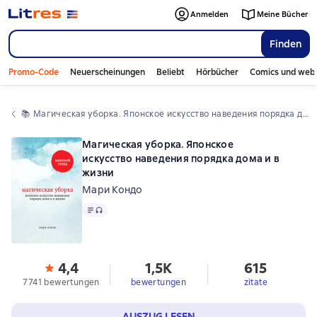
Anmelden
Meine Bücher
Finden
Promo-Code
Neuerscheinungen
Beliebt
Hörbücher
Comics und web
📚 
Магическая уборка. Японское искусство наведения порядка дома и в жизни
Магическая уборка. Японское
искусство наведения порядка дома и в
жизни
Мари Кондо
Text
, Audioformat verfügbar
4,4
1,5K
615
7741 bewertungen
bewertungen
zitate
AUSZUG LESEN