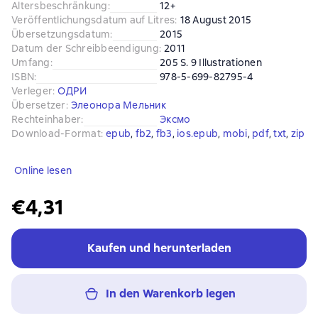
Altersbeschränkung
:
12+
Veröffentlichungsdatum auf Litres
:
18 August 2015
Übersetzungsdatum
:
2015
Datum der Schreibbeendigung
:
2011
Umfang
:
205 S. 9 Illustrationen
ISBN
:
978-5-699-82795-4
Verleger
:
ОДРИ
Übersetzer
:
Элеонора Мельник
Rechteinhaber
:
Эксмо
Download-Format
:
epub
, 
fb2
, 
fb3
, 
ios.epub
, 
mobi
, 
pdf
, 
txt
, 
zip
Online lesen
€4,31
Kaufen und herunterladen
In den Warenkorb legen