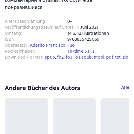
комментарии и отзывы, голосуйте за
понравившиеся.
Altersbeschränkung
:
0+
Veröffentlichungsdatum auf Litres
:
11 Juni 2021
Umfang
:
14 S. 12 Illustrationen
ISBN
:
9788835425069
Übersetzer
:
Aderito Francisco Huo
Rechteinhaber
:
Tektime S.r.l.s.
Download-Format
:
epub
, 
fb2
, 
fb3
, 
ios.epub
, 
mobi
, 
pdf
, 
txt
, 
zip
Andere Bücher des Autors
Alle