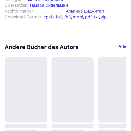
Übersetzer
:
Тамара Эйдельман
Rechteinhaber
:
Альпина Диджитал
Download-Format
:
epub
, 
fb2
, 
fb3
, 
mobi
, 
pdf
, 
txt
, 
zip
Andere Bücher des Autors
Alle