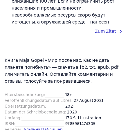
ближайших 100 лет. Если не ограничить рост
населения и промышленности,
невозобновляемые ресурсы скоро будут
истощены, а окружающей среде – нанесен
Zum Zitat
Книга Maja Gopel «Мир после нас. Как не дать
планете погибнуть» — скачать в fb2, txt, epub, pdf
или читать онлайн. Оставляйте комментарии и
отзывы, голосуйте за понравившиеся.
Altersbeschränkung
:
18+
Veröffentlichungsdatum auf Litres
:
27 August 2021
Übersetzungsdatum
:
2021
Datum der Schreibbeendigung
:
2020
Umfang
:
170 S. 1 Illustration
ISBN
:
9785961474305
Verleger
:
Альпина Паблишер