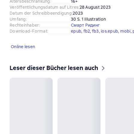
Altersbeschränkung
:
16+
Veröffentlichungsdatum auf Litres
:
28 August 2023
Datum der Schreibbeendigung
:
2023
Umfang
:
30 S. 1 Illustration
Rechteinhaber
:
Смарт Ридинг
Download-Format
:
epub
, 
fb2
, 
fb3
, 
ios.epub
, 
mobi
, 
Online lesen
Leser dieser Bücher lesen auch