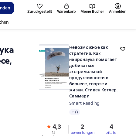
inden
Zurückgestellt
Warenkorb
Meine Bücher
Anmelden
ichen
аука
Невозможное как
стратегия. Как
се,
нейронаука помогает
добиваться
экстремальной
продуктивности в
бизнесе, спорте и
жизни. Стивен Котлер.
Саммари
Smart Reading
Text
, Audioformat verfügbar
4,3
2
4
15
bewertungen
zitate