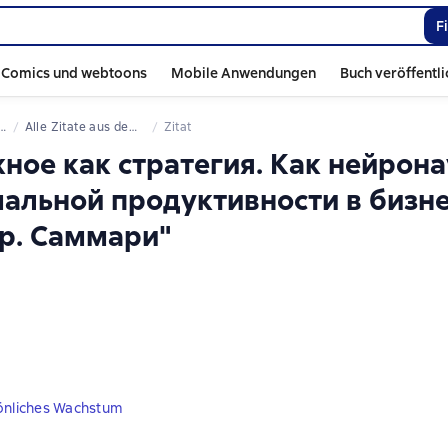
F
Comics und webtoons
Mobile Anwendungen
Buch veröffentl
Alle Zitate aus dem Buch
Zitat
жное как стратегия. Как нейрон
альной продуктивности в бизне
ер. Саммари"
sönliches Wachstum