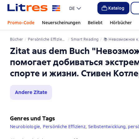
Katalog
DE
Promo-Code
Neuerscheinungen
Beliebt
Hörbücher
Bücher
Persönliche Effizienz
Smart Reading
📚 
Невозможное как стратегия. Как нейронаука помогает добиваться экстремальной продуктивности в бизнесе, спорте и жизни. Стивен Котлер. Саммари
Zitat aus dem Buch "Невозмо
помогает добиваться экстрем
спорте и жизни. Стивен Котл
Andere Zitate
Genres und Tags
Neurobiologie
,
Persönliche Effizienz
,
Selbstentwicklung, per