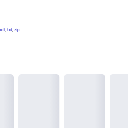
pdf
, 
txt
, 
zip