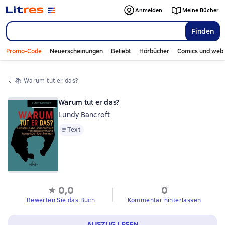
Anmelden
Meine Bücher
Finden
Promo-Code
Neuerscheinungen
Beliebt
Hörbücher
Comics und web
📚 
Warum tut er das?
Warum tut er das?
Lundy Bancroft
Text
Text
0,0
0
Bewerten Sie das Buch
Kommentar hinterlassen
AUSZUG LESEN