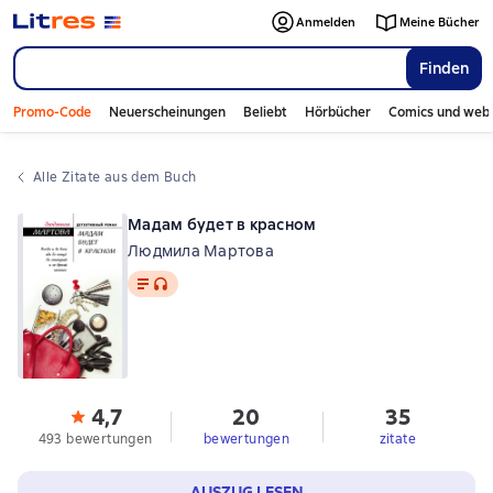
Anmelden
Meine Bücher
Finden
Promo-Code
Neuerscheinungen
Beliebt
Hörbücher
Comics und web
Alle Zitate aus dem Buch
Мадам будет в красном
Людмила Мартова
Text
, Audioformat verfügbar
4,7
20
35
493 bewertungen
bewertungen
zitate
AUSZUG LESEN