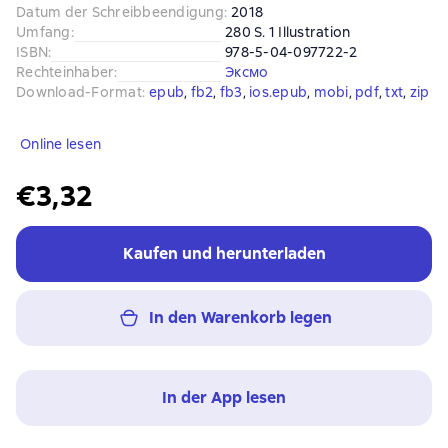
Datum der Schreibbeendigung
:
2018
Umfang
:
280 S. 1 Illustration
ISBN
:
978-5-04-097722-2
Rechteinhaber
:
Эксмо
Download-Format
:
epub
, 
fb2
, 
fb3
, 
ios.epub
, 
mobi
, 
pdf
, 
txt
, 
zip
Online lesen
€3,32
Kaufen und herunterladen
In den Warenkorb legen
In der App lesen