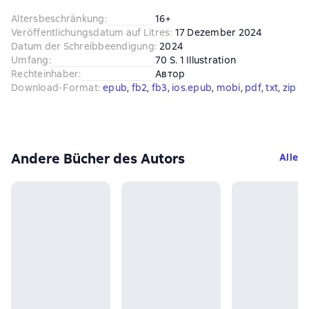
Altersbeschränkung
:
16+
Veröffentlichungsdatum auf Litres
:
17 Dezember 2024
Datum der Schreibbeendigung
:
2024
Umfang
:
70 S. 1 Illustration
Rechteinhaber
:
Автор
Download-Format
:
epub
, 
fb2
, 
fb3
, 
ios.epub
, 
mobi
, 
pdf
, 
txt
, 
zip
Andere Bücher des Autors
Alle