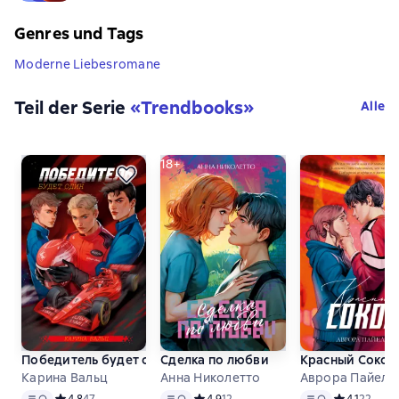
Genres und Tags
Moderne Liebesromane
Teil der Serie
«
Trendbooks
»
Alle
18+
Победитель будет один
Сделка по любви
Красный Сокол
Карина Вальц
Анна Николетто
Аврора Пайель
Text
, Audioformat verfügbar
Text
, Audioformat verfügbar
Text
, Audioformat 
Средний рейтинг 4,8 на основе 47 оценок
4,8
47
Средний рейтинг 4,9 на основе 12 оце
4,9
12
Средний рей
4,1
22