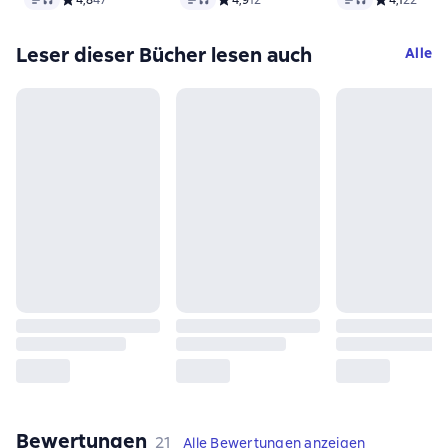
Leser dieser Bücher lesen auch
Alle
Bewertungen
,
21 Bewertungen
21
Alle Bewertungen anzeigen