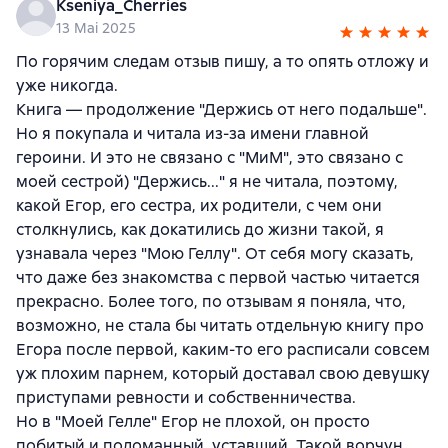
Kseniya_Cherries
13 Mai 2025
По горячим следам отзыв пишу, а то опять отложу и
уже никогда.
Книга — продолжение "Держись от него подальше".
Но я покупала и читала из-за имени главной
героини. И это не связано с "МиМ", это связано с
моей сестрой) "Держись..." я не читала, поэтому,
какой Егор, его сестра, их родители, с чем они
столкнулись, как докатились до жизни такой, я
узнавала через "Мою Геллу". От себя могу сказать,
что даже без знакомства с первой частью читается
прекрасно. Более того, по отзывам я поняла, что,
возможно, не стала бы читать отдельную книгу про
Егора после первой, каким-то его расписали совсем
уж плохим парнем, который доставал свою девушку
приступами ревности и собственничества.
Но в "Моей Гелле" Егор не плохой, он просто
побитый и поломанный, уставший. Такой ворчун,