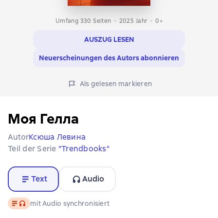
Umfang 330 Seiten
2025
Jahr
0+
AUSZUG LESEN
Neuerscheinungen des Autors abonnieren
Als gelesen markieren
Моя Гелла
Autor
Ксюша Левина
Teil der Serie
"Trendbooks"
Text
Audio
Text
, Audioformat verfügbar
mit Audio synchronisiert