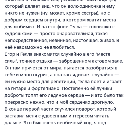
который делает вид, что он волк-одиночка и ему
никто не нужен (ну, может, кроме сестры), но с
добрым сердцем внутри, в котором хватит места
для любимых. И на его фоне Гелла — солнышко с
кудряшками — просто очаровательная, такая
непосредственная, невинная, настоящая, живая. В
неё невозможно не влюбиться.
Егор и Гелла знакомятся случайно в его "месте
силы", точнее отдыха — заброшенном актовом зале.
Он там прячется от мира, пытается разобраться в
себе и много курит, а она заглядывает случайно —
ей нужно место для репетиций, Гелла поёт и играет
на гитаре и фортепиано. Постепенно её лучики
доброты топят его ледяное сердце — и это было так
прекрасно нежно, что и моё сердечко дрогнуло.
В конце первой части случился поворот, который
заставил меня с удвоенным интересом читать
дальше. Это был очень необычный ход, я под