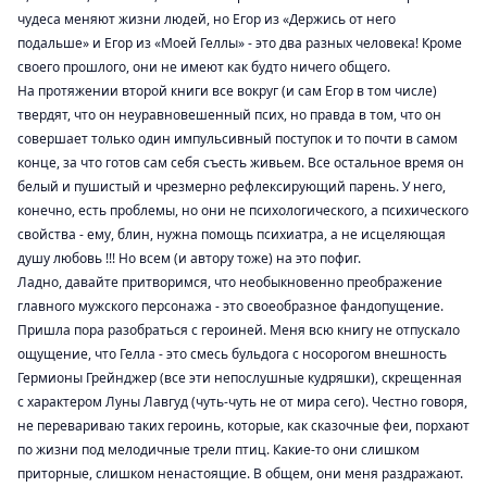
чудеса
меняют жизни людей, но Егор из
«Держись от него
подальше»
и Егор из
«Моей Геллы»
- это два разных человека! Кроме
своего прошлого, они не имеют как будто ничего общего.
На протяжении второй книги все вокруг (и сам Егор в том числе)
твердят, что он неуравновешенный псих, но правда в том, что он
совершает только один импульсивный поступок и то почти в самом
конце, за что готов сам себя съесть живьем. Все остальное время он
белый и пушистый и чрезмерно рефлексирующий парень. У него,
конечно, есть проблемы, но они не психологического, а психического
свойства - ему, блин, нужна помощь психиатра, а не исцеляющая
душу любовь !!! Но всем (и автору тоже) на это пофиг.
Ладно, давайте притворимся, что необыкновенно преображение
главного мужского персонажа - это своеобразное фандопущение.
Пришла пора разобраться с героиней. Меня всю книгу не отпускало
ощущение, что Гелла - это
смесь бульдога с носорогом
внешность
Гермионы Грейнджер (все эти непослушные кудряшки), скрещенная
с характером Луны Лавгуд (чуть-чуть не от мира сего). Честно говоря,
не перевариваю таких героинь, которые, как сказочные феи, порхают
по жизни под мелодичные трели птиц. Какие-то они слишком
приторные, слишком ненастоящие. В общем, они меня раздражают.