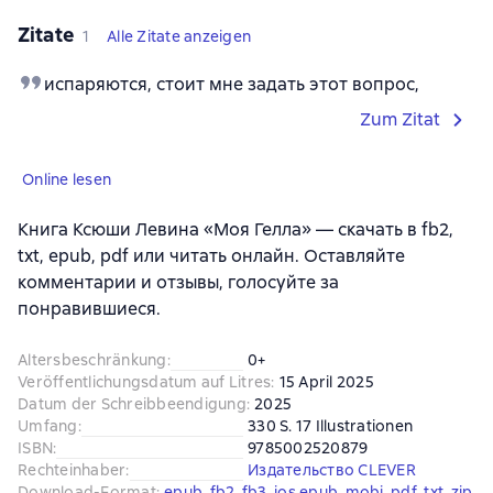
Zitate
1
Alle Zitate anzeigen
испаряются, стоит мне задать этот вопрос,
Zum Zitat
Online lesen
Книга Ксюши Левина «Моя Гелла» — скачать в fb2,
txt, epub, pdf или читать онлайн. Оставляйте
комментарии и отзывы, голосуйте за
понравившиеся.
Altersbeschränkung
:
0+
Veröffentlichungsdatum auf Litres
:
15 April 2025
Datum der Schreibbeendigung
:
2025
Umfang
:
330 S. 17 Illustrationen
ISBN
:
9785002520879
Rechteinhaber
:
Издательство CLEVER
Download-Format
:
epub
, 
fb2
, 
fb3
, 
ios.epub
, 
mobi
, 
pdf
, 
txt
, 
zip