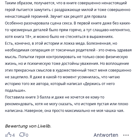
Таким образом, получается, что в книге совершенно ненастоящий
герой пытается замутить с раздражающе милой и тоже совершенно
ненастоящей героиней. Звучит как рецепт для провала ️
Особенно разочаровала сцена секса. В первой книге даже без каких-
то чрезмерных деталей было прям горячо, а тут слащаво-непонятно,
хотя книга 18+, и можно было не стесняться в выражениях.
Есть, конечно, в этой истории и ложка меда. Болезненная, но
необходимая сепарация от токсичных родителей - это очень здравая
мысль. Попытки героя контролировать не только свою физическую
жизнь, но и психическую тоже достойны уважения. Но воплощение
этих прекрасных смыслов в художественный текст меня совершенно
не зацепило. Я даже в какой-то момент усомнилась, что читаю
историю того же автора, который написал
«Держись от него
подальше»
.
Поставила книге
3
балла и даже не хочется ее кому-то
рекомендовать, хотя не могу сказать, что история пустая или плохо
написана. Наверное, она просто максимально не моя чашка чая.
Bewertung von Livelib.
Antworten
4
0