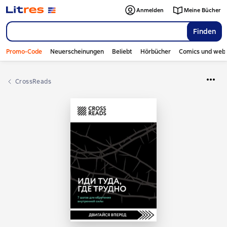
Anmelden
Meine Bücher
Finden
Promo-Code
Neuerscheinungen
Beliebt
Hörbücher
Comics und web
CrossReads