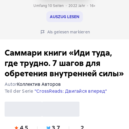
Umfang 10 Seiten
2022
Jahr
16+
AUSZUG LESEN
Als gelesen markieren
Саммари книги «Иди туда,
где трудно. 7 шагов для
обретения внутренней силы»
Autor
Коллектив Авторов
Teil der Serie
"CrossReads: Двигайся вперед"
4,5
3,7
2