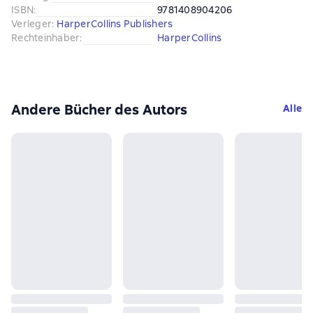
ISBN
:
9781408904206
Verleger
:
HarperCollins Publishers
Rechteinhaber
:
HarperCollins
Andere Bücher des Autors
Alle