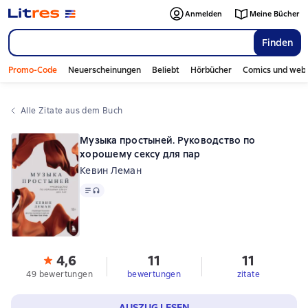
Anmelden
Meine Bücher
Finden
Promo-Code
Neuerscheinungen
Beliebt
Hörbücher
Comics und web
Alle Zitate aus dem Buch
Музыка простыней. Руководство по
хорошему сексу для пар
Кевин Леман
Text
, Audioformat verfügbar
4,6
11
11
49 bewertungen
bewertungen
zitate
AUSZUG LESEN