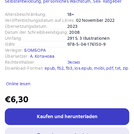
Selbstentwicklung, persönliches Wachstum
,
Sex- Ratgeber
Altersbeschränkung
:
18+
Veröffentlichungsdatum auf Litres
:
02 November 2022
Übersetzungsdatum
:
2023
Datum der Schreibbeendigung
:
2008
Umfang
:
291 S. 3 Illustrationen
ISBN
:
978-5-04-176150-9
Verleger
:
БОМБОРА
Übersetzer
:
А. Котанова
Rechteinhaber
:
Эксмо
Download-Format
:
epub
, 
fb2
, 
fb3
, 
ios.epub
, 
mobi
, 
pdf
, 
txt
, 
zip
Online lesen
€6,30
Kaufen und herunterladen