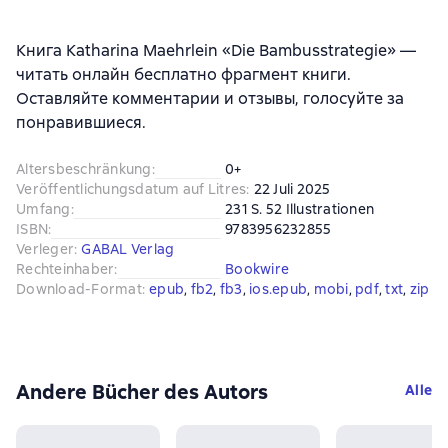
Книга Katharina Maehrlein «Die Bambusstrategie» —
читать онлайн бесплатно фрагмент книги.
Оставляйте комментарии и отзывы, голосуйте за
понравившиеся.
Altersbeschränkung
:
0+
Veröffentlichungsdatum auf Litres
:
22 Juli 2025
Umfang
:
231 S. 52 Illustrationen
ISBN
:
9783956232855
Verleger
:
GABAL Verlag
Rechteinhaber
:
Bookwire
Download-Format
:
epub
, 
fb2
, 
fb3
, 
ios.epub
, 
mobi
, 
pdf
, 
txt
, 
zip
Andere Bücher des Autors
Alle