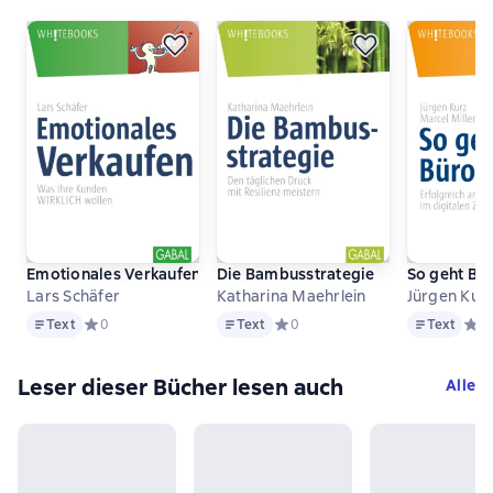
Emotionales Verkaufen
Die Bambusstrategie
So geht Bür
Lars Schäfer
Katharina Maehrlein
Jürgen Kurz
Text
Text
Text
Text
Средний рейтинг 0 на основе 0 оценок
0
Text
Средний рейтинг 0 на основе 0 
0
Text
Сред
0
Leser dieser Bücher lesen auch
Alle