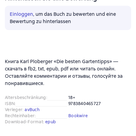
Einloggen
, um das Buch zu bewerten und eine
Bewertung zu hinterlassen
Книга Karl Ploberger «Die besten Gartentipps» —
скачать в fb2, txt, epub, pdf или читать онлайн.
Оставляйте комментарии и отзывы, голосуйте за
понравившиеся.
Altersbeschränkung
:
18+
ISBN
:
9783840465727
Verleger
:
avBuch
Rechteinhaber
:
Bookwire
Download-Format
:
epub