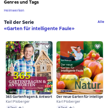
Genres und Tags
Heimwerken
Teil der Serie
Alle
«
Garten für intelligente Faule
»
365 Gartenfragen & Antworten
Der neue Garten für intelligent
Karl Ploberger
Karl Ploberger
Text
Text
Text
Средний рейтинг 0 на основе 0 оценок
0
Text
Средний рейтинг 0 на осно
0