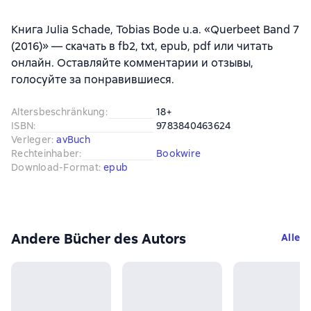
Книга Julia Schade, Tobias Bode u.a. «Querbeet Band 7
(2016)» — скачать в fb2, txt, epub, pdf или читать
онлайн. Оставляйте комментарии и отзывы,
голосуйте за понравившиеся.
Altersbeschränkung
:
18+
ISBN
:
9783840463624
Verleger
:
avBuch
Rechteinhaber
:
Bookwire
Download-Format
:
epub
Andere Bücher des Autors
Alle