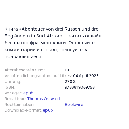
Книга «Abenteuer von drei Russen und drei
Engländern in Süd-Afrika» — читать онлайн
бесплатно фрагмент книги. Оставляйте
комментарии и отзывы, голосуйте за
понравившиеся.
Altersbeschränkung
:
0+
Veröffentlichungsdatum auf Litres
:
04 April 2025
Umfang
:
270 S.
ISBN
:
9783819069758
Verleger
:
epubli
Redakteur
:
Thomas Ostwald
Rechteinhaber
:
Bookwire
Download-Format
:
epub