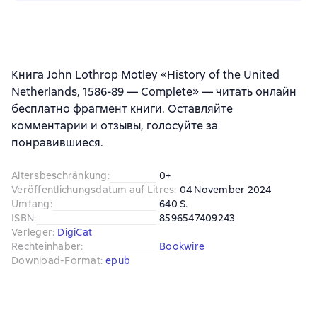
Книга John Lothrop Motley «History of the United
Netherlands, 1586-89 — Complete» — читать онлайн
бесплатно фрагмент книги. Оставляйте
комментарии и отзывы, голосуйте за
понравившиеся.
Altersbeschränkung
:
0+
Veröffentlichungsdatum auf Litres
:
04 November 2024
Umfang
:
640 S.
ISBN
:
8596547409243
Verleger
:
DigiCat
Rechteinhaber
:
Bookwire
Download-Format
:
epub