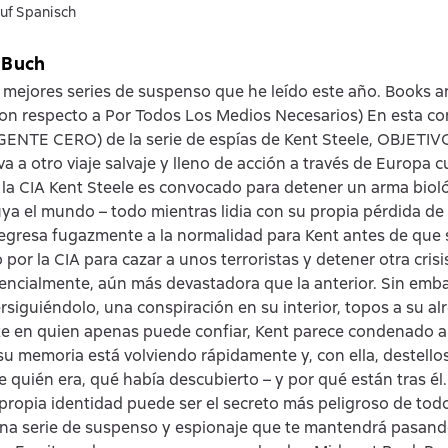
uf Spanisch
 Buch
 mejores series de suspenso que he leído este año. Books 
on respecto a Por Todos Los Medios Necesarios) En esta co
AGENTE CERO) de la serie de espías de Kent Steele, OBJETI
eva a otro viaje salvaje y lleno de acción a través de Europa
e la CIA Kent Steele es convocado para detener un arma biol
ya el mundo – todo mientras lidia con su propia pérdida de
regresa fugazmente a la normalidad para Kent antes de que
por la CIA para cazar a unos terroristas y detener otra crisi
tencialmente, aún más devastadora que la anterior. Sin emb
rsiguiéndolo, una conspiración en su interior, topos a su al
 en quien apenas puede confiar, Kent parece condenado al
su memoria está volviendo rápidamente y, con ella, destellos
e quién era, qué había descubierto – y por qué están tras él
propia identidad puede ser el secreto más peligroso de to
na serie de suspenso y espionaje que te mantendrá pasand