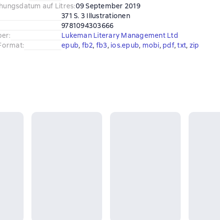
chungsdatum auf Litres
:
09 September 2019
371 S. 3 Illustrationen
9781094303666
ber
:
Lukeman Literary Management Ltd
Format
:
epub
, 
fb2
, 
fb3
, 
ios.epub
, 
mobi
, 
pdf
, 
txt
, 
zip