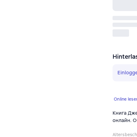
Hinterla
Einlogg
Online lese
Книга Джек
онлайн. О
Altersbesc