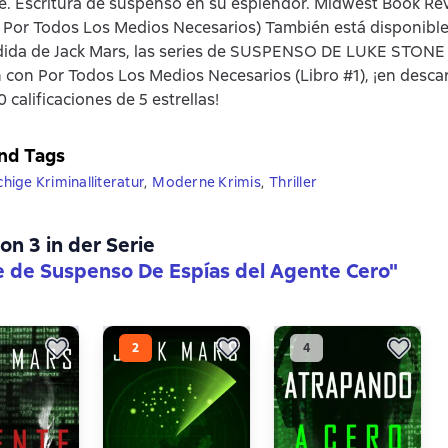
e. Escritura de suspenso en su esplendor. Midwest Book Re
 Por Todos Los Medios Necesarios) También está disponible 
ida de Jack Mars, las series de SUSPENSO DE LUKE STONE (
con Por Todos Los Medios Necesarios (Libro #1), ¡en desca
 calificaciones de 5 estrellas!
nd Tags
ige Kriminalliteratur
,
Moderne Krimis
,
Thriller
on 3 in der Serie
e de Suspenso De Espías del Agente Cero"