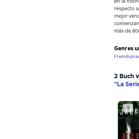
en la noch
respecto a
mejor vend
comienzan 
más de 800
Genres u
Fremdsprach
2 Buch v
"La Seri