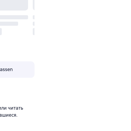
lassen
 или читать
вшиеся.