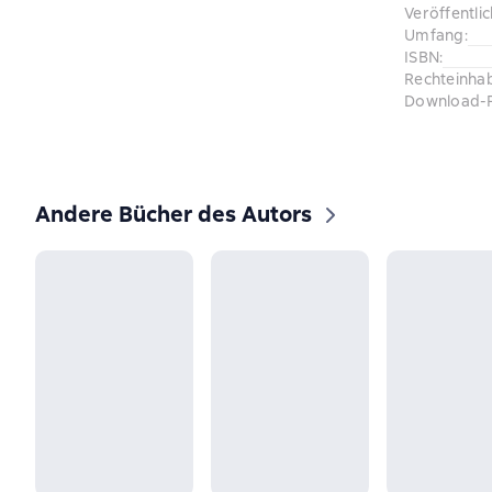
Veröffentli
Umfang
:
ISBN
:
Rechteinha
Download-
Andere Bücher des Autors