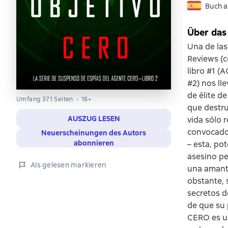
Buch a
Über das
Una de las
Reviews (c
libro #1 (
#2) nos ll
de élite d
Umfang 371 Seiten
16+
que destru
AUSZUG LESEN
vida sólo 
convocado 
Neuerscheinungen des Autors
abonnieren
– esta, po
asesino pe
Als gelesen markieren
una amante
obstante, 
secretos d
de que su 
CERO es u