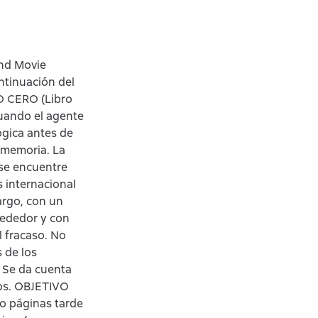
and Movie
ntinuación del
VO CERO (Libro
 cuando el agente
ógica antes de
 memoria. La
 se encuentre
s internacional
argo, con un
rededor y con
 fracaso. No
 de los
. Se da cuenta
dos. OBJETIVO
o páginas tarde