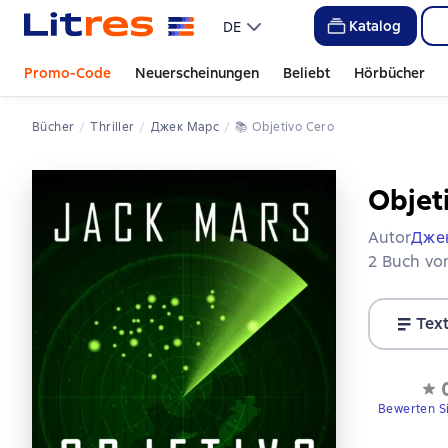
Katalog
DE
Promo-Code
Neuerscheinungen
Beliebt
Hörbücher
Bücher
Thriller
Джек Марс
📚 
Objetivo Cero 
Objet
Autor
Дже
2 Buch von
Tex
Bewerten S