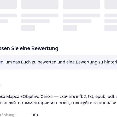
ssen Sie eine Bewertung
en
, um das Buch zu bewerten und eine Bewertung zu hinter
n
а Марса «Objetivo Cero » — скачать в fb2, txt, epub, pdf
ставляйте комментарии и отзывы, голосуйте за понрави
hränkung
:
16+