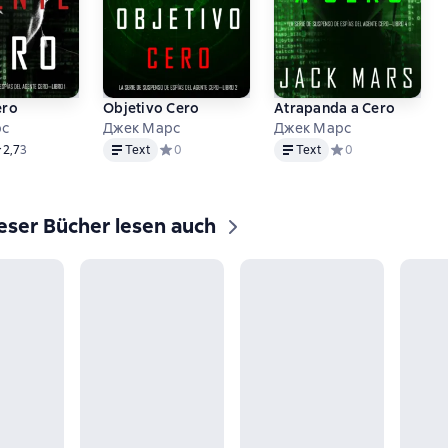
ero
Objetivo Cero
Atrapanda a Cero
рс
Джек Марс
Джек Марс
Text
Text
едний рейтинг 2,7 на основе 3 оценок
2,7
3
Text
Средний рейтинг 0 на основе 0 оценок
0
Text
Средний рейтинг 0 
0
eser Bücher lesen auch