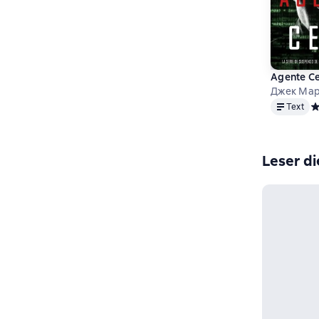
Agente C
Джек Ма
Text
Text
Ср
Leser di