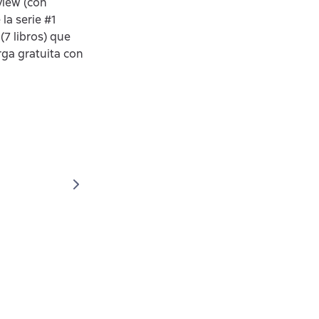
view (con
la serie #1
7 libros) que
rga gratuita con