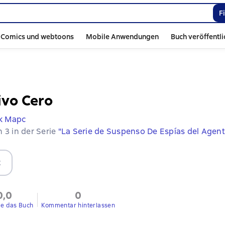
F
Comics und webtoons
Mobile Anwendungen
Buch veröffentl
ivo Cero
к Марс
 3 in der Serie
"La Serie de Suspenso De Espías del Agent
t
0,0
0
ie das Buch
Kommentar hinterlassen